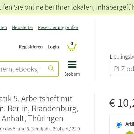
fen Sie online bei Ihrer lokalen
, inhabergefü
sten
Newsletter
Reservierung prüfen
0
Registrieren
Login
L‍i‍e‍b‍l‍i‍n‍g‍s‍b
Stöbern
ik 5. Arbeitsheft mit
€
10
. Berlin, Brandenburg,
-Anhalt, Thüringen
Arti
r das 5. und 6. Schuljahr.. 29,4 cm / 21,0