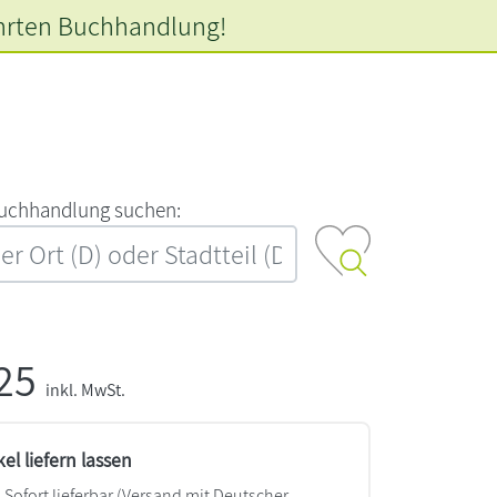
hrten
Buchhandlung!
‍u‍c‍h‍h‍a‍n‍d‍l‍u‍n‍g‍ ‍s‍u‍c‍h‍e‍n‍:‍
,25
inkl. MwSt.
kel liefern lassen
Sofort lieferbar
(Versand mit Deutscher