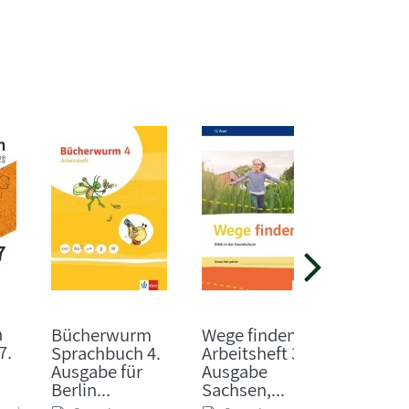
h
Bücherwurm
Wege finden
Welt de
7.
Sprachbuch 4.
Arbeitsheft 3.
Arbeits
Ausgabe für
Ausgabe
Berlin, 
Berlin...
Sachsen,...
Sonst