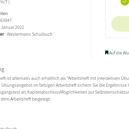
/H/T )
eiten
563047
Januar 2022
ler
Westermann Schulbuch
Auf die Wu
ng
eft ist alternativ auch erhältlich als "Arbeitsheft mit interaktiven 
Übungsangebot im farbigen Arbeitsheft sichern Sie die Ergebnisse I
usgangstest als KapitelabschlussMöglichkeiten zur Selbsteinschätz
dem Arbeitsheft beigelegt.
chulbuch