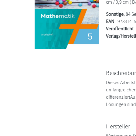
cm / 0,9 cm ( B
Sonstige
, 84 S
EAN
9783141
Veröffentlicht
Verlag/Herstel
Beschreibu
Dieses Arbeitsh
umfangreichen 
differenziertA
Lösungen sind 
Hersteller
Westermann S