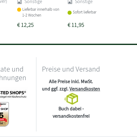
ver)
Sonstige
Sonstige
Lieferba
Lieferbar innerhalb von
1-2 Woc
Sofort lieferbar
1-2 Wochen
€
12,25
€
11,95
€
10,95
kate und
Preise und Versand
chnungen
Alle Preise inkl. MwSt.
und ggf. zzgl.
Versandkosten
Buch dabei -
versandkostenfrei