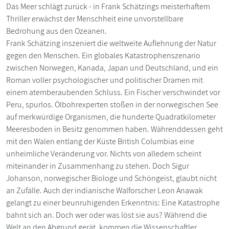
Das Meer schlägt zurück - in Frank Schätzings meisterhaftem
Thriller erwächst der Menschheit eine unvorstellbare
Bedrohung aus den Ozeanen.
Frank Schätzing inszeniert die weltweite Auflehnung der Natur
gegen den Menschen. Ein globales Katastrophenszenario
zwischen Norwegen, Kanada, Japan und Deutschland, und ein
Roman voller psychologischer und politischer Dramen mit
einem atemberaubenden Schluss. Ein Fischer verschwindet vor
Peru, spurlos. Ölbohrexperten stoßen in der norwegischen See
auf merkwürdige Organismen, die hunderte Quadratkilometer
Meeresboden in Besitz genommen haben. Währenddessen geht
mit den Walen entlang der Küste British Columbias eine
unheimliche Veränderung vor. Nichts von alledem scheint
miteinander in Zusammenhang zu stehen. Doch Sigur
Johanson, norwegischer Biologe und Schöngeist, glaubt nicht
an Zufälle. Auch der indianische Walforscher Leon Anawak
gelangt zu einer beunruhigenden Erkenntnis: Eine Katastrophe
bahnt sich an. Doch wer oder was löst sie aus? Während die
Welt an den Abgrund gerät, kommen die Wissenschaftler