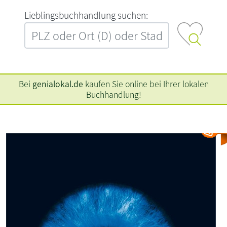
L‍i‍e‍b‍l‍i‍n‍g‍s‍b‍u‍c‍h‍h‍a‍n‍d‍l‍u‍n‍g‍ ‍s‍u‍c‍h‍e‍n‍:‍
Bei
genialokal.de
kaufen Sie online bei Ihrer lokalen
Buchhandlung!