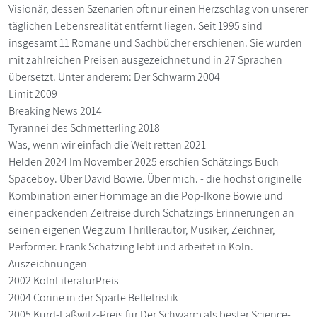
Visionär, dessen Szenarien oft nur einen Herzschlag von unserer
täglichen Lebensrealität entfernt liegen. Seit 1995 sind
insgesamt 11 Romane und Sachbücher erschienen. Sie wurden
mit zahlreichen Preisen ausgezeichnet und in 27 Sprachen
übersetzt. Unter anderem: Der Schwarm 2004
Limit 2009
Breaking News 2014
Tyrannei des Schmetterling 2018
Was, wenn wir einfach die Welt retten 2021
Helden 2024 Im November 2025 erschien Schätzings Buch
Spaceboy. Über David Bowie. Über mich. - die höchst originelle
Kombination einer Hommage an die Pop-Ikone Bowie und
einer packenden Zeitreise durch Schätzings Erinnerungen an
seinen eigenen Weg zum Thrillerautor, Musiker, Zeichner,
Performer. Frank Schätzing lebt und arbeitet in Köln.
Auszeichnungen
2002 KölnLiteraturPreis
2004 Corine in der Sparte Belletristik
2005 Kurd-Laßwitz-Preis für Der Schwarm als bester Science-