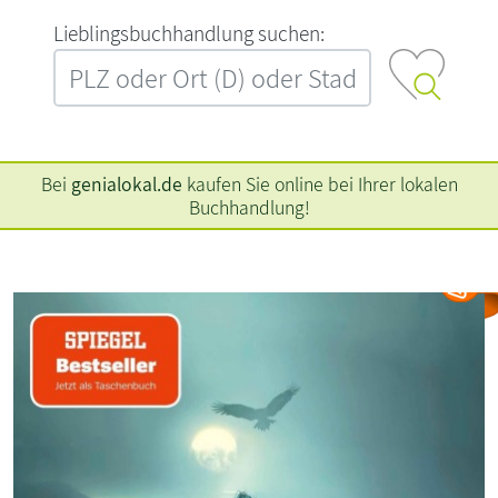
L‍i‍e‍b‍l‍i‍n‍g‍s‍b‍u‍c‍h‍h‍a‍n‍d‍l‍u‍n‍g‍ ‍s‍u‍c‍h‍e‍n‍:‍
Bei
genialokal.de
kaufen Sie online bei Ihrer lokalen
Buchhandlung!