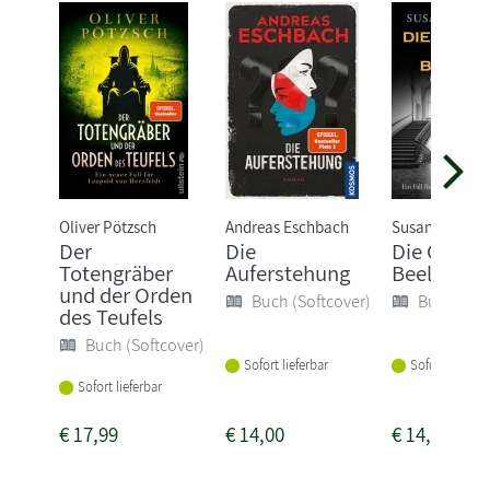
Oliver Pötzsch
Andreas Eschbach
Susanne Goga
Der
Die
Die Geiste
Totengräber
Auferstehung
Beelitz
und der Orden
Buch (Softcover)
Buch (Sof
des Teufels
Buch (Softcover)
Sofort lieferbar
Sofort lieferba
Sofort lieferbar
€
17,99
€
14,00
€
14,00