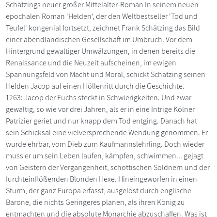
Schätzings neuer großer Mittelalter-Roman In seinem neuen
epochalen Roman 'Helden', der den Weltbestseller 'Tod und
Teufel' kongenial fortsetzt, zeichnet Frank Schätzing das Bild
einer abendländischen Gesellschaft im Umbruch. Vor dem
Hintergrund gewaltiger Umwälzungen, in denen bereits die
Renaissance und die Neuzeit aufscheinen, im ewigen
Spannungsfeld von Macht und Moral, schickt Schätzing seinen
Helden Jacop auf einen Höllenritt durch die Geschichte.
1263: Jacop der Fuchs steckt in Schwierigkeiten. Und zwar
gewaltig, so wie vor drei Jahren, als er in eine Intrige Kölner
Patrizier geriet und nur knapp dem Tod entging. Danach hat
sein Schicksal eine vielversprechende Wendung genommen. Er
wurde ehrbar, vom Dieb zum Kaufmannslehrling. Doch wieder
muss er um sein Leben laufen, kämpfen, schwimmen... gejagt
von Geistern der Vergangenheit, schottischen Söldnern und der
furchteinflößenden Blonden Hexe. Hineingeworfen in einen
Sturm, der ganz Europa erfasst, ausgelöst durch englische
Barone, die nichts Geringeres planen, als ihren König zu
entmachten und die absolute Monarchie abzuschaffen. Was ist