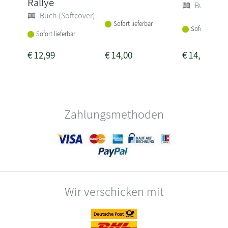
Rallye
Buch (Sof
Buch (Softcover)
Sofort lieferbar
Sofort lieferba
Sofort lieferbar
€
12,99
€
14,00
€
14,00
Zahlungsmethoden
Wir verschicken mit