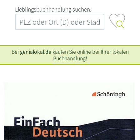
L‍i‍e‍b‍l‍i‍n‍g‍s‍b‍u‍c‍h‍h‍a‍n‍d‍l‍u‍n‍g‍ ‍s‍u‍c‍h‍e‍n‍:‍
Bei
genialokal.de
kaufen Sie online bei Ihrer lokalen
Buchhandlung!