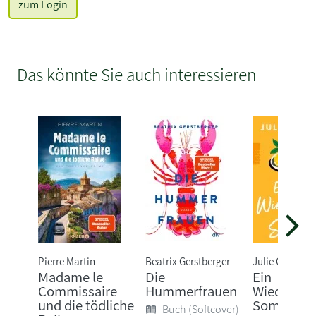
zum Login
Das könnte Sie auch interessieren
Pierre Martin
Beatrix Gerstberger
Julie Caplin
Madame le
Die
Ein
Commissaire
Hummerfrauen
Wiederseh
und die tödliche
Sommer
Buch (Softcover)