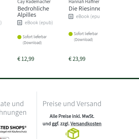
Cay Rademacher
Hannah Häffner
Freida M
Bedrohliche
Die Riesinnen
Die Psy
Alpilles
Wurde 
eBook (epub)
Job zum
)
eBook (epub)
eBoo
Sofort lieferbar
Sofort lieferbar
(Download)
Sofort li
(Download)
(Downlo
€
12,99
€
23,99
€
16,99
kate und
Preise und Versand
chnungen
Alle Preise inkl. MwSt.
und ggf. zzgl.
Versandkosten