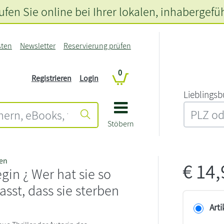
fen Sie online bei Ihrer lokalen
, inhabergefü
sten
Newsletter
Reservierung prüfen
0
Registrieren
Login
L‍i‍e‍b‍l‍i‍n‍g‍s‍b
Stöbern
en
€
14
egin ¿ Wer hat sie so
asst, dass sie sterben
Arti