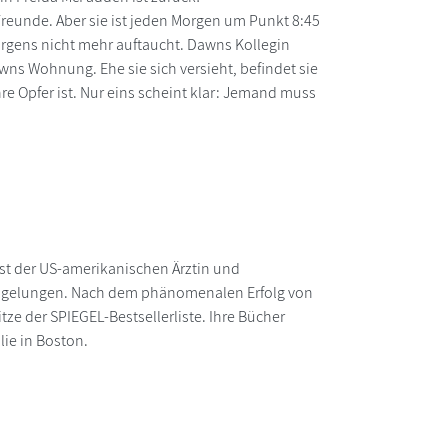
e Freunde. Aber sie ist jeden Morgen um Punkt 8:45
 Morgens nicht mehr auftaucht. Dawns Kollegin
wns Wohnung. Ehe sie sich versieht, befindet sie
e Opfer ist. Nur eins scheint klar: Jemand muss
st der US-amerikanischen Ärztin und
uch gelungen. Nach dem phänomenalen Erfolg von
tze der SPIEGEL-Bestsellerliste. Ihre Bücher
lie in Boston.