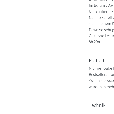
Im Büro ist Daw
Uhr an ihrem Pl
Natalie Farrel
sich in einem 
Dawn so sehr g
Gekürzte Lesun
8h 29min
Portrait
Mit ihrer Gabe
Bestsellerauto
»Wenn sie wüsst
wurden in mehr
Technik