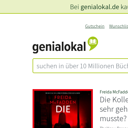
Bei
genialokal.de
kau
Gutschein
Wunschli
Freida McFadd
Die Koll
sehr geh
musste?