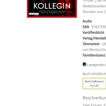
Thriller ¿ Der 
Weltbestsellers
Stunden und 2
Audio
EAN
9783759
Veröffentlicht
Verlag/Herstel
Übersetzer
Üb
von Monika Os
Familienlizenz
Leseprobe ö
Auch erhältlich
Buch (Softcover)
€
17,00
Beschreibu
Zwei Frauen. E