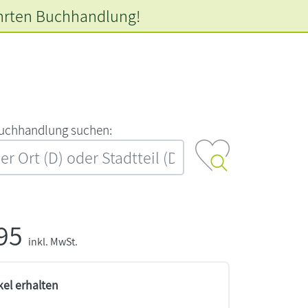
hrten
Buchhandlung!
‍u‍c‍h‍h‍a‍n‍d‍l‍u‍n‍g‍ ‍s‍u‍c‍h‍e‍n‍:‍
,95
inkl. MwSt.
kel erhalten