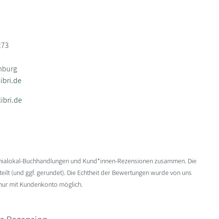
273
mburg
bri.de
ibri.de
enialokal-Buchhandlungen und Kund*innen-Rezensionen zusammen. Die
ilt (und ggf. gerundet). Die Echtheit der Bewertungen wurde von uns
 nur mit Kundenkonto möglich.