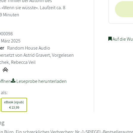
neue Thriller der Autorin des
 »Wenn sie wüsste«. Laufzeit ca. 8
9 Minuten
900098
Auf die Wu
März 2025
ler
Random House Audio
ersetzt von Astrid Gravert, Vorgelesen
chek, Rebecca Veil
ffnen
Leseprobe herunterladen
 als:
eBook (epub)
€
13,99
ng
in Büro. Ein schreckliches Verbrechen: Nr.-1-SPIEGEL-Bestsellerauto