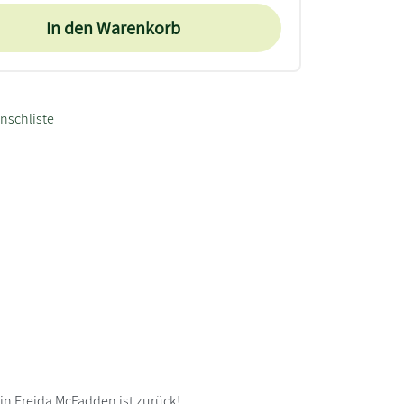
In den Warenkorb
nschliste
rin Freida McFadden ist zurück!