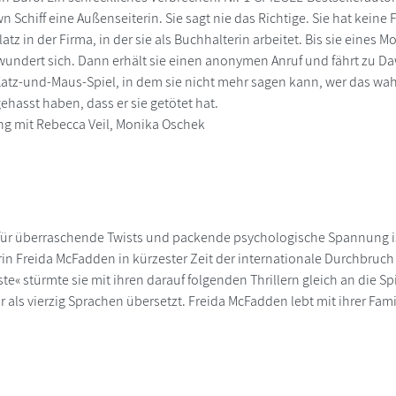
n Schiff eine Außenseiterin. Sie sagt nie das Richtige. Sie hat kein
atz in der Firma, in der sie als Buchhalterin arbeitet. Bis sie eines
l wundert sich. Dann erhält sie einen anonymen Anruf und fährt zu Da
Katz-und-Maus-Spiel, in dem sie nicht mehr sagen kann, wer das wahr
ehasst haben, dass er sie getötet hat.
g mit Rebecca Veil, Monika Oschek
 für überraschende Twists und packende psychologische Spannung i
rin Freida McFadden in kürzester Zeit der internationale Durchbr
e« stürmte sie mit ihren darauf folgenden Thrillern gleich an die Spi
 als vierzig Sprachen übersetzt. Freida McFadden lebt mit ihrer Fami