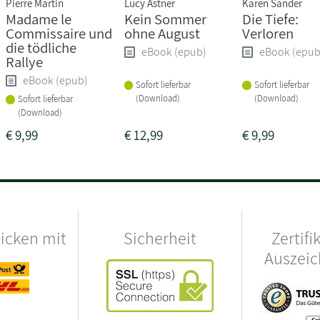
Pierre Martin
Lucy Astner
Karen Sander
Madame le
Kein Sommer
Die Tiefe:
Commissaire und
ohne August
Verloren
die tödliche
eBook (epub)
eBook (epub
Rallye
eBook (epub)
Sofort lieferbar
Sofort lieferbar
(Download)
(Download)
Sofort lieferbar
(Download)
€
9,99
€
12,99
€
9,99
hicken mit
Sicherheit
Zertifi
Auszei