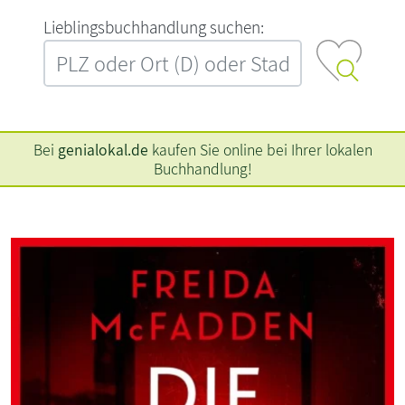
L‍i‍e‍b‍l‍i‍n‍g‍s‍b‍u‍c‍h‍h‍a‍n‍d‍l‍u‍n‍g‍ ‍s‍u‍c‍h‍e‍n‍:‍
Bei
genialokal.de
kaufen Sie online bei Ihrer lokalen
Buchhandlung!