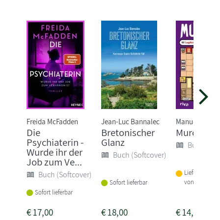
Freida McFadden
Jean-Luc Bannalec
Manuel Garan
Die
Bretonischer
Murdoku
Psychiaterin -
Glanz
Buch (Sof
Wurde ihr der
Buch (Softcover)
Job zum Ve...
Lieferbar inne
Buch (Softcover)
von 1-2 Woch
Sofort lieferbar
Sofort lieferbar
€
17,00
€
18,00
€
14,00