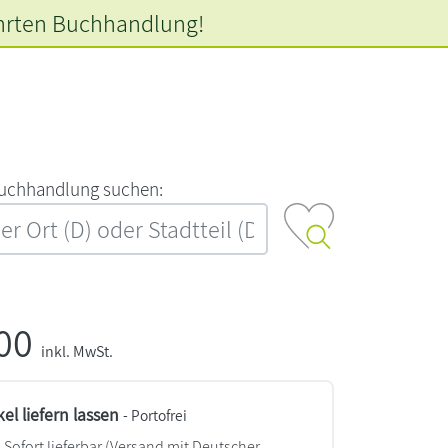
hrten
Buchhandlung!
‍u‍c‍h‍h‍a‍n‍d‍l‍u‍n‍g‍ ‍s‍u‍c‍h‍e‍n‍:‍
,00
inkl. MwSt.
kel liefern lassen
- Portofrei
Sofort lieferbar
(Versand mit Deutscher