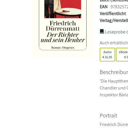
EAN
9783257
Veröffentlicht
Verlag/Herstel
Leseprobe ö
Auch erhältlich
Audio
eBook
€
16,95
€
5
Beschreibu
'Die Hauptthem
Chandler und G
Inspektor Bärl
Portrait
Friedrich Dürr