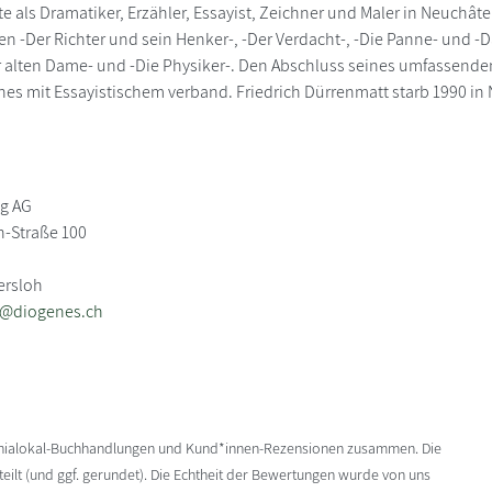
te als Dramatiker, Erzähler, Essayist, Zeichner und Maler in Neuchâ
n -Der Richter und sein Henker-, -Der Verdacht-, -Die Panne- und 
 alten Dame- und -Die Physiker-. Den Abschluss seines umfassenden 
hes mit Essayistischem verband. Friedrich Dürrenmatt starb 1990 in
ag AG
-Straße 100
ersloh
b@diogenes.ch
enialokal-Buchhandlungen und Kund*innen-Rezensionen zusammen. Die
ilt (und ggf. gerundet). Die Echtheit der Bewertungen wurde von uns