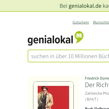
Bei
genialokal.de
kau
Gutschein
Wunschli
Friedrich Dürr
Der Rich
Zahlreiche Phot
( B/H/T )
Buch (Softcove