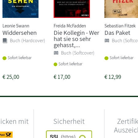
Leonie Swann
Freida McFadden
Sebastian Fitzek
Widdersehen
Die Kollegin - Wer
Das Paket
hat sie so sehr
Buch (Hardcover)
Buch (Softco
gehasst,...
Buch (Softcover)
Sofort lieferbar
Sofort lieferbar
Sofort lieferbar
€
25,00
€
17,00
€
12,99
hicken mit
Sicherheit
Zertifi
Auszei