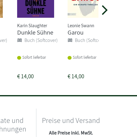
Karin Slaughter
Leonie Swann
Alexander
Dunkle Sühne
Garou
Signor
Commis
ver)
Buch (Softcover)
Buch (Softcover)
der la
Buch 
Sofort lieferbar
Sofort lieferbar
Sofort li
€
14,00
€
14,00
€
14,00
kate und
Preise und Versand
chnungen
Alle Preise inkl. MwSt.