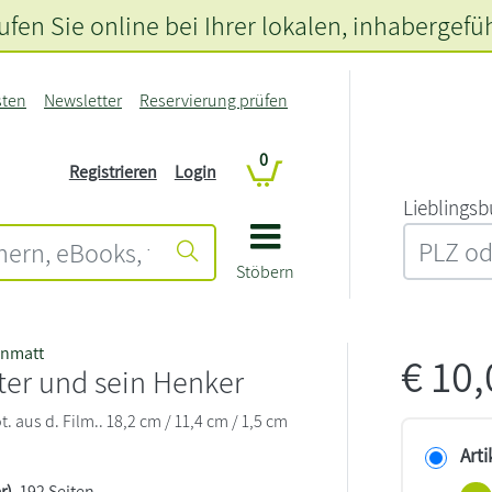
fen Sie online bei Ihrer lokalen
, inhabergefü
sten
Newsletter
Reservierung prüfen
0
Registrieren
Login
L‍i‍e‍b‍l‍i‍n‍g‍s‍b
Stöbern
enmatt
€
10
ter und sein Henker
. aus d. Film.. 18,2 cm / 11,4 cm / 1,5 cm
Arti
r)
, 192 Seiten