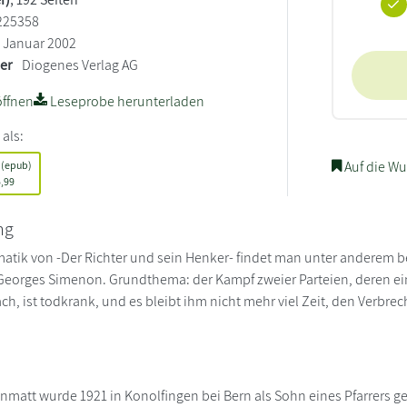
225358
Januar 2002
ler
Diogenes Verlag AG
ffnen
Leseprobe herunterladen
 als:
Auf die Wu
 (epub)
,99
ng
atik von -Der Richter und sein Henker- findet man unter anderem 
eorges Simenon. Grundthema: der Kampf zweier Parteien, deren eine e
ach, ist todkrank, und es bleibt ihm nicht mehr viel Zeit, den Verbr
enmatt wurde 1921 in Konolfingen bei Bern als Sohn eines Pfarrers g