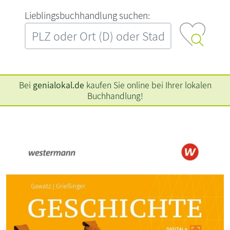
L‍i‍e‍b‍l‍i‍n‍g‍s‍b‍u‍c‍h‍h‍a‍n‍d‍l‍u‍n‍g‍ ‍s‍u‍c‍h‍e‍n‍:‍
Bei
genialokal.de
kaufen Sie online bei Ihrer lokalen
Buchhandlung!