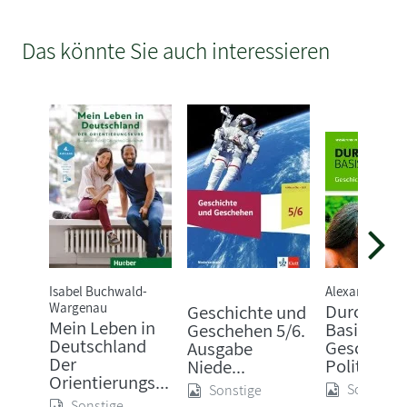
Das könnte Sie auch interessieren
Isabel Buchwald-
Alexandra Fau
Wargenau
Durchblic
Geschichte und
Mein Leben in
Basis
Geschehen 5/6.
Deutschland
Geschicht
Ausgabe
Der
Politik 5 /..
Niede...
Orientierungs...
Sonstige
Sonstige
Sonstige