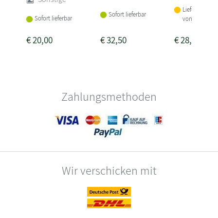
Lieferbar inne
Sofort lieferbar
Sofort lieferbar
von 1-2 Woch
€
20,00
€
32,50
€
28,95
Zahlungsmethoden
Wir verschicken mit