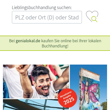
L‍i‍e‍b‍l‍i‍n‍g‍s‍b‍u‍c‍h‍h‍a‍n‍d‍l‍u‍n‍g‍ ‍s‍u‍c‍h‍e‍n‍:‍
Bei
genialokal.de
kaufen Sie online bei Ihrer lokalen
Buchhandlung!