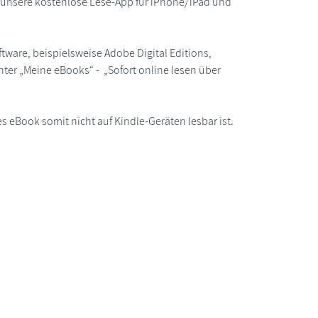
r unsere kostenlose Lese-App für iPhone/iPad und
ware, beispielsweise Adobe Digital Editions,
ter „Meine eBooks“ - „Sofort online lesen über
s eBook somit nicht auf Kindle-Geräten lesbar ist.