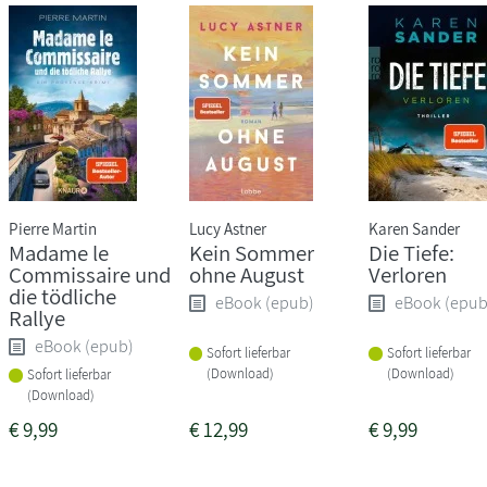
Pierre Martin
Lucy Astner
Karen Sander
Madame le
Kein Sommer
Die Tiefe:
Commissaire und
ohne August
Verloren
die tödliche
eBook (epub)
eBook (epub
Rallye
eBook (epub)
Sofort lieferbar
Sofort lieferbar
(Download)
(Download)
Sofort lieferbar
(Download)
€
9,99
€
12,99
€
9,99