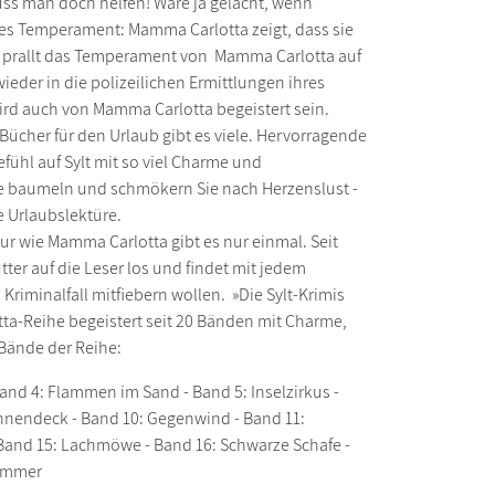
ss man doch helfen! Wäre ja gelacht, wenn
hes Temperament: Mamma Carlotta zeigt, dass sie
uly prallt das Temperament von Mamma Carlotta auf
wieder in die polizeilichen Ermittlungen ihres
ird auch von Mamma Carlotta begeistert sein.
Bücher für den Urlaub gibt es viele. Hervorragende
ühl auf Sylt mit so viel Charme und
le baumeln und schmökern Sie nach Herzenslust -
e Urlaubslektüre.
r wie Mamma Carlotta gibt es nur einmal. Seit
tter auf die Leser los und findet mit jedem
riminalfall mitfiebern wollen. »Die Sylt-Krimis
a-Reihe begeistert seit 20 Bänden mit Charme,
 Bände der Reihe:
Band 4: Flammen im Sand - Band 5: Inselzirkus -
onnendeck - Band 10: Gegenwind - Band 11:
- Band 15: Lachmöwe - Band 16: Schwarze Schafe -
jammer