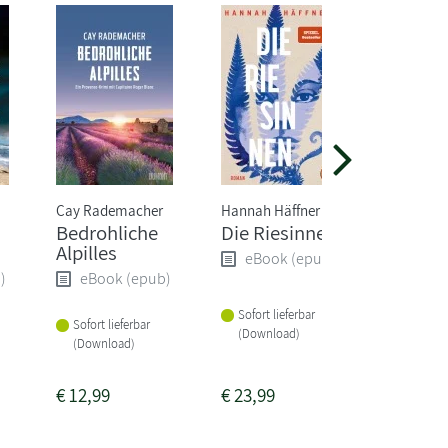
Cay Rademacher
Hannah Häffner
Freida M
Bedrohliche
Die Riesinnen
Die Psy
Alpilles
Wurde 
eBook (epub)
Job zum
)
eBook (epub)
eBoo
Sofort lieferbar
Sofort lieferbar
(Download)
Sofort li
(Download)
(Downlo
€
12,99
€
23,99
€
16,99