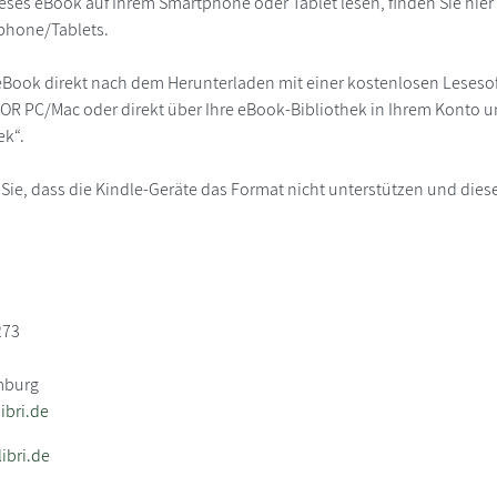
eses eBook auf Ihrem Smartphone oder Tablet lesen, finden Sie hie
phone/Tablets.
eBook direkt nach dem Herunterladen mit einer kostenlosen Lesesoft
R PC/Mac oder direkt über Ihre eBook-Bibliothek in Ihrem Konto un
ek“.
 Sie, dass die Kindle-Geräte das Format nicht unterstützen und diese
273
mburg
bri.de
ibri.de