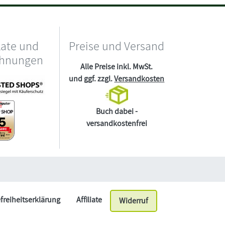
kate und
Preise und Versand
chnungen
Alle Preise inkl. MwSt.
und ggf. zzgl.
Versandkosten
Buch dabei -
versandkostenfrei
efreiheitserklärung
Affiliate
Widerruf