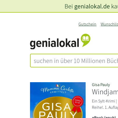
Bei
genialokal.de
kau
Gutschein
Wunschli
Gisa Pauly
Windja
Ein Sylt-Krimi 
Reihe!. 1. Aufl
eBook (epub)
,