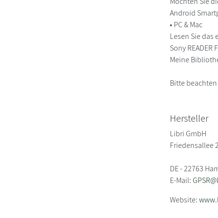
Möchten Sie di
Android Smart
• PC & Mac
Lesen Sie das 
Sony READER FO
Meine Biblioth
Bitte beachten
Hersteller
Libri GmbH
Friedensallee 
DE - 22763 Ha
E-Mail:
GPSR@li
Website:
www.l