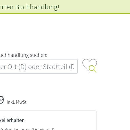
hrten
Buchhandlung!
‍u‍c‍h‍h‍a‍n‍d‍l‍u‍n‍g‍ ‍s‍u‍c‍h‍e‍n‍:‍
99
inkl. MwSt.
kel erhalten
Sofort Lieferbar (Download)