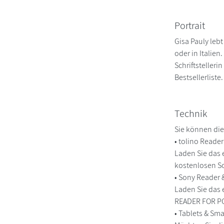
Portrait
Gisa Pauly lebt
oder in Italie
Schriftsteller
Bestsellerliste.
Technik
Sie können die
• tolino Reade
Laden Sie das 
kostenlosen So
• Sony Reader
Laden Sie das 
READER FOR PC/
• Tablets & S