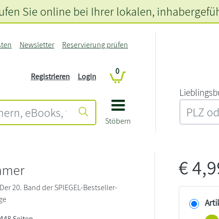
fen Sie online bei Ihrer lokalen
, inhabergefü
sten
Newsletter
Reservierung prüfen
0
Registrieren
Login
L‍i‍e‍b‍l‍i‍n‍g‍s‍b
Stöbern
€
4,
mmer
| Der 20. Band der SPIEGEL-Bestseller-
age
Arti
 448 Seiten