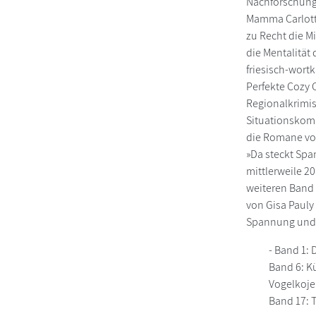
Nachforschunge
Mamma Carlotta
zu Recht die M
die Mentalität 
friesisch-wort
Perfekte Cozy 
Regionalkrimis
Situationskomi
die Romane von
»Da steckt Spa
mittlerweile 20
weiteren Band 
von Gisa Pauly
Spannung und i
- Band 1: 
Band 6: K
Vogelkoje
Band 17: T