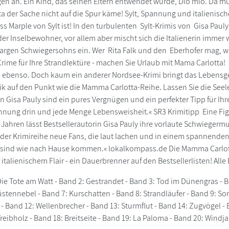
n an. Ein Kind, das seinen Eltern entwendet wurde, Dio mio. Da mu
 der Sache nicht auf die Spur käme! Sylt, Spannung und italienisc
iss Marple von Sylt ist! In den turbulenten Sylt-Krimis von Gisa Pa
der Inselbewohner, vor allem aber mischt sich die Italienerin immer 
kargen Schwiegersohns ein. Wer Rita Falk und den Eberhofer mag, w
Crime für Ihre Strandlektüre - machen Sie Urlaub mit Mama Carlotta! 
 ebenso. Doch kaum ein anderer Nordsee-Krimi bringt das Lebensgef
k auf den Punkt wie die Mamma Carlotta-Reihe. Lassen Sie die See
 Gisa Pauly sind ein pures Vergnügen und ein perfekter Tipp für Ihr
nnung drin und jede Menge Lebensweisheit.« SR3 Krimitipp Eine Figu
 Jahren lässt Bestsellerautorin Gisa Pauly ihre vorlaute Schwiegermu
der Krimireihe neue Fans, die laut lachen und in einem spannenden K
 sind wie nach Hause kommen.« lokalkompass.de Die Mamma Carlott
talienischem Flair - ein Dauerbrenner auf den Bestsellerlisten! Alle
Die Tote am Watt - Band 2: Gestrandet - Band 3: Tod im Dünengras - 
üstennebel - Band 7: Kurschatten - Band 8: Strandläufer - Band 9: S
 - Band 12: Wellenbrecher - Band 13: Sturmflut - Band 14: Zugvögel 
reibholz - Band 18: Breitseite - Band 19: La Paloma - Band 20: Wind