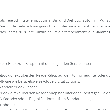
 als freie Schriftstellerin, Journalistin und Drehbuchautorin in Münste
n. Sie wurde mehrfach ausgezeichnet, unter anderem wählten die Leser
in des Jahres 2018. Ihre Krimireihe um die temperamentvolle Mamma 
ses eBook zum Beispiel mit den folgenden Geräten lesen:
r
eBook direkt über den Reader-Shop auf dem tolino herunter oder übe
ftware wie beispielsweise Adobe Digital Editions.
 & andere eBook Reader
eBook direkt über den Reader-Shop herunter oder übertragen Sie d
Mac oder Adobe Digital Editions auf ein Standard-Lesegeräte.
martphones