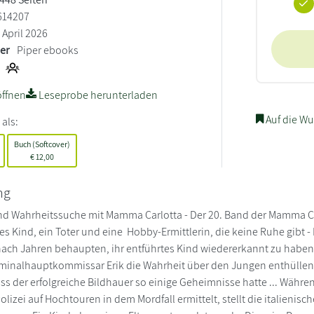
614207
April 2026
ler
Piper ebooks
ffnen
Leseprobe herunterladen
Auf die Wu
 als:
Buch (Softcover)
€
12,00
ng
nd Wahrheitssuche mit Mamma Carlotta - Der 20. Band der Mamma Car
 Kind, ein Toter und eine Hobby-Ermittlerin, die keine Ruhe gibt - 
h Jahren behaupten, ihr entführtes Kind wiedererkannt zu haben, w
minalhauptkommissar Erik die Wahrheit über den Jungen enthüllen k
ass der erfolgreiche Bildhauer so einige Geheimnisse hatte ... Wä
Polizei auf Hochtouren in dem Mordfall ermittelt, stellt die italienis