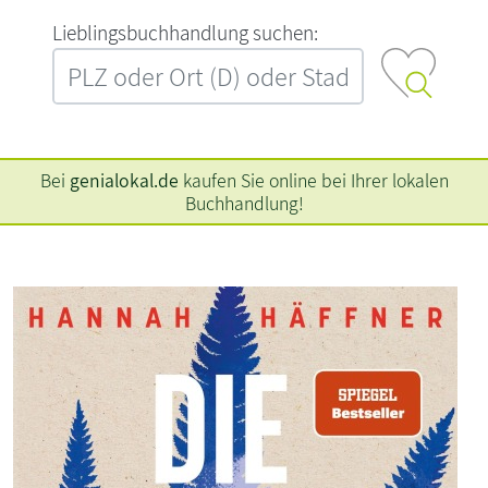
L‍i‍e‍b‍l‍i‍n‍g‍s‍b‍u‍c‍h‍h‍a‍n‍d‍l‍u‍n‍g‍ ‍s‍u‍c‍h‍e‍n‍:‍
Bei
genialokal.de
kaufen Sie online bei Ihrer lokalen
Buchhandlung!