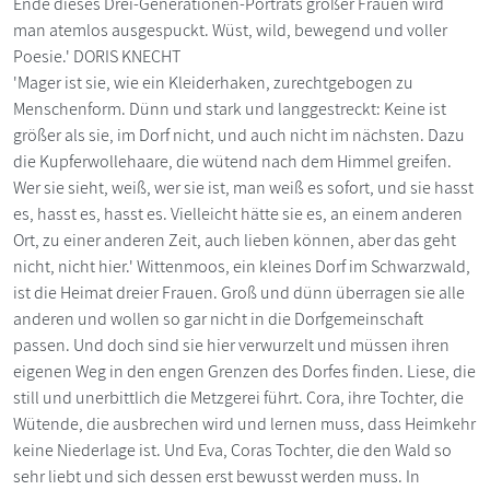
Ende dieses Drei-Generationen-Porträts großer Frauen wird
man atemlos ausgespuckt. Wüst, wild, bewegend und voller
Poesie.' DORIS KNECHT
'Mager ist sie, wie ein Kleiderhaken, zurechtgebogen zu
Menschenform. Dünn und stark und langgestreckt: Keine ist
größer als sie, im Dorf nicht, und auch nicht im nächsten. Dazu
die Kupferwollehaare, die wütend nach dem Himmel greifen.
Wer sie sieht, weiß, wer sie ist, man weiß es sofort, und sie hasst
es, hasst es, hasst es. Vielleicht hätte sie es, an einem anderen
Ort, zu einer anderen Zeit, auch lieben können, aber das geht
nicht, nicht hier.' Wittenmoos, ein kleines Dorf im Schwarzwald,
ist die Heimat dreier Frauen. Groß und dünn überragen sie alle
anderen und wollen so gar nicht in die Dorfgemeinschaft
passen. Und doch sind sie hier verwurzelt und müssen ihren
eigenen Weg in den engen Grenzen des Dorfes finden. Liese, die
still und unerbittlich die Metzgerei führt. Cora, ihre Tochter, die
Wütende, die ausbrechen wird und lernen muss, dass Heimkehr
keine Niederlage ist. Und Eva, Coras Tochter, die den Wald so
sehr liebt und sich dessen erst bewusst werden muss. In