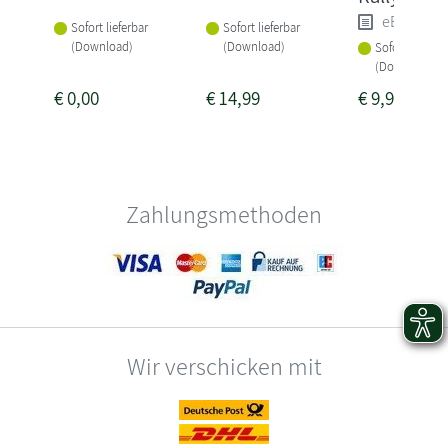
eBook (e
Sofort lieferbar
Sofort lieferbar
(Download)
(Download)
Sofort lieferba
(Download)
€
0,00
€
14,99
€
9,99
Zahlungsmethoden
Wir verschicken mit