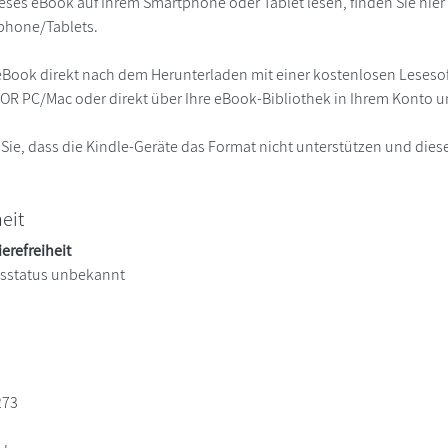
eses eBook auf Ihrem Smartphone oder Tablet lesen, finden Sie hie
phone/Tablets.
eBook direkt nach dem Herunterladen mit einer kostenlosen Lesesoft
R PC/Mac oder direkt über Ihre eBook-Bibliothek in Ihrem Konto un
 Sie, dass die Kindle-Geräte das Format nicht unterstützen und diese
heit
ierefreiheit
itsstatus unbekannt
273