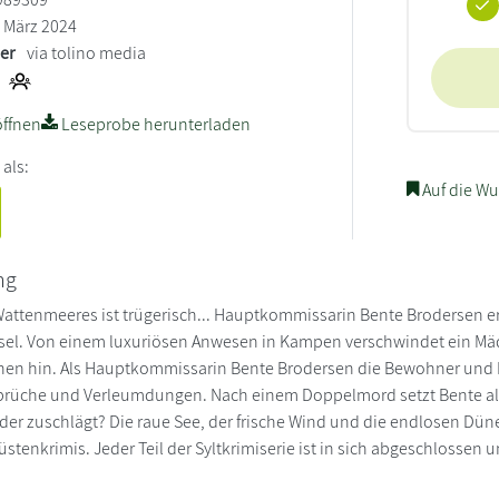
März 2024
ler
via tolino media
ffnen
Leseprobe herunterladen
 als:
Auf die Wu
ng
 Wattenmeeres ist trügerisch... Hauptkommissarin Bente Brodersen erm
nsel. Von einem luxuriösen Anwesen in Kampen verschwindet ein Mäd
en hin. Als Hauptkommissarin Bente Brodersen die Bewohner und Nachb
prüche und Verleumdungen. Nach einem Doppelmord setzt Bente alle
der zuschlägt? Die raue See, der frische Wind und die endlosen Dü
tenkrimis. Jeder Teil der Syltkrimiserie ist in sich abgeschlosse