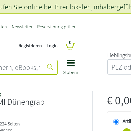
fen Sie online bei Ihrer lokalen
, inhabergefü
sten
Newsletter
Reservierung prüfen
0
Registrieren
Login
L‍i‍e‍b‍l‍i‍n‍g‍s‍b
Stöbern
g
€
0,
MI Dünengrab
Arti
 224 Seiten
989309