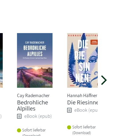
Cay Rademacher
Hannah Häffner
Freida M
Bedrohliche
Die Riesinnen
Die Psy
Alpilles
Wurde 
eBook (epub)
Job zum
)
eBook (epub)
eBoo
Sofort lieferbar
Sofort lieferbar
(Download)
Sofort li
(Download)