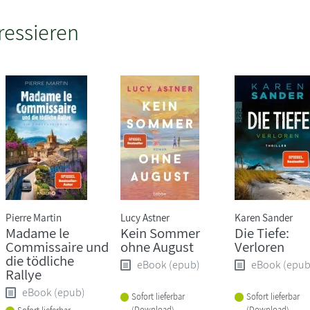
ressieren
Pierre Martin
Lucy Astner
Karen Sander
Madame le
Kein Sommer
Die Tiefe:
Commissaire und
ohne August
Verloren
die tödliche
eBook (epub)
eBook (epub
Rallye
eBook (epub)
Sofort lieferbar
Sofort lieferbar
(Download)
(Download)