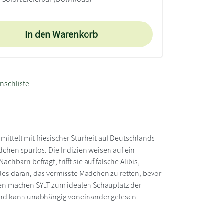
In den Warenkorb
nschliste
ittelt mit friesischer Sturheit auf Deutschlands
chen spurlos. Die Indizien weisen auf ein
arn befragt, trifft sie auf falsche Alibis,
s daran, das vermisste Mädchen zu retten, bevor
nen machen SYLT zum idealen Schauplatz der
n und kann unabhängig voneinander gelesen