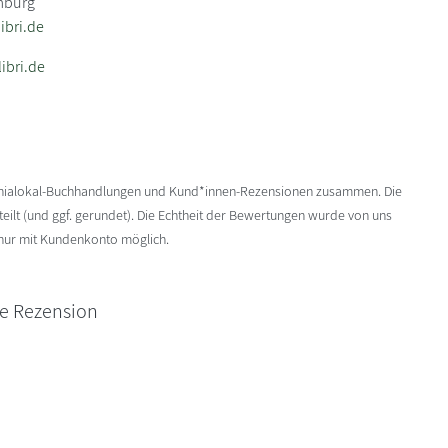
mburg
bri.de
ibri.de
enialokal-Buchhandlungen und Kund*innen-Rezensionen zusammen. Die
ilt (und ggf. gerundet). Die Echtheit der Bewertungen wurde von uns
 nur mit Kundenkonto möglich.
ne Rezension