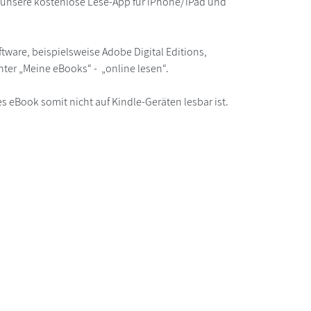
r unsere kostenlose Lese-App für iPhone/iPad und
ware, beispielsweise Adobe Digital Editions,
ter „Meine eBooks“ - „online lesen“.
s eBook somit nicht auf Kindle-Geräten lesbar ist.