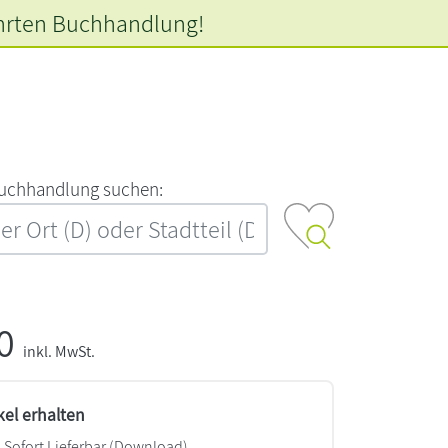
hrten
Buchhandlung!
‍u‍c‍h‍h‍a‍n‍d‍l‍u‍n‍g‍ ‍s‍u‍c‍h‍e‍n‍:‍
00
inkl. MwSt.
kel erhalten
Sofort Lieferbar (Download)