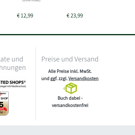
(Downlo
€
12,99
€
23,99
€
16,99
kate und
Preise und Versand
chnungen
Alle Preise inkl. MwSt.
und ggf. zzgl.
Versandkosten
Buch dabei -
versandkostenfrei