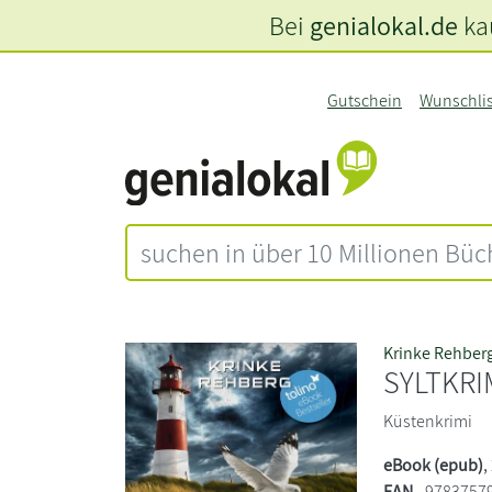
Bei
genialokal.de
kau
Gutschein
Wunschli
Krinke Rehber
SYLTKRI
Küstenkrimi
eBook (epub)
,
EAN
9783757