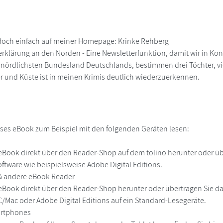
doch einfach auf meiner Homepage: Krinke Rehberg
erklärung an den Norden - Eine Newsletterfunktion, damit wir in Kon
nördlichsten Bundesland Deutschlands, bestimmen drei Töchter, vie
eer und Küste ist in meinen Krimis deutlich wiederzuerkennen.
ses eBook zum Beispiel mit den folgenden Geräten lesen:
r
eBook direkt über den Reader-Shop auf dem tolino herunter oder übe
ftware wie beispielsweise Adobe Digital Editions.
 & andere eBook Reader
eBook direkt über den Reader-Shop herunter oder übertragen Sie d
Mac oder Adobe Digital Editions auf ein Standard-Lesegeräte.
martphones