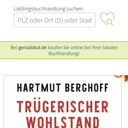
L‍i‍e‍b‍l‍i‍n‍g‍s‍b‍u‍c‍h‍h‍a‍n‍d‍l‍u‍n‍g‍ ‍s‍u‍c‍h‍e‍n‍:‍
Bei
genialokal.de
kaufen Sie online bei Ihrer lokalen
Buchhandlung!