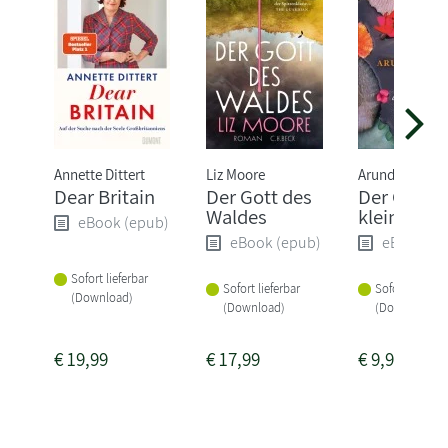
Annette Dittert
Liz Moore
Arundhati Roy
Dear Britain
Der Gott des
Der Gott d
Waldes
kleinen Di
eBook (epub)
eBook (epub)
eBook (e
Sofort lieferbar
Sofort lieferbar
Sofort lieferba
(Download)
(Download)
(Download)
€
19,99
€
17,99
€
9,99