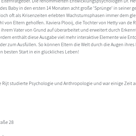
n Elternratgeber. Die renommierten Entwicklungspsychologen Dr. Hetty
edes Baby in den ersten 14 Monaten acht große 'Sprünge' in seiner g
doch oft als Krisenzeiten erlebten Wachstumsphasen immer dem gl
ahl von Eltern geholfen. Xaviera Plooij, die Tochter von Hetty van de R
hrem Vater von Grund auf überarbeitet und erweitert durch Erkennt
erdem enthält diese Ausgabe viel mehr interaktive Elemente wie E
er zum Ausfüllen. So können Eltern die Welt durch die Augen ihres 
n besten Start in ein glückliches Leben!
e Rijt studierte Psychologie und Anthropologie und war einige Zeit an
raße 28