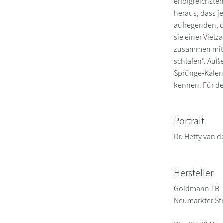
erfolgreichste
heraus, dass j
aufregenden, 
sie einer Vielz
zusammen mit i
schlafen". Auß
Sprünge-Kalend
kennen. Für de
Portrait
Dr. Hetty van d
Hersteller
Goldmann TB
Neumarkter St