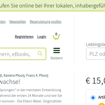
fen Sie online bei Ihrer lokalen
, inhabergefü
sten
Newsletter
Reservierung prüfen
0
Registrieren
Login
L‍i‍e‍b‍l‍i‍n‍g‍s‍b
Stöbern
jt
,
Xaviera Plooij
,
Frans X. Plooij
€
15
 wachse!
"Sprüngen" in der mentalen Entwicklung
ährend der ersten 14 Monate und wie Sie
Arti
können - Die Eltern-Bibel. Originaltitel: