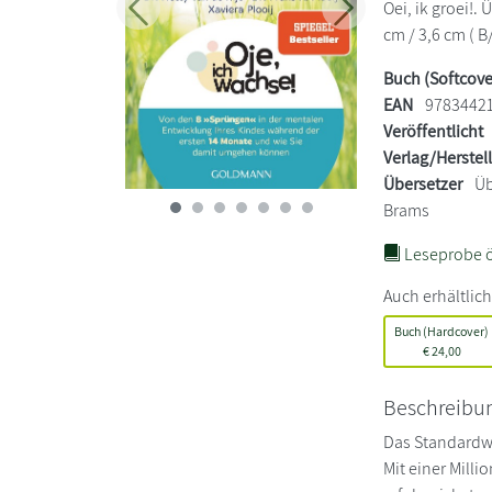
Oei, ik groei!.
Zurück
Weiter
cm / 3,6 cm ( B
Buch (Softcove
EAN
9783442
Veröffentlicht
Verlag/Herstel
Übersetzer
Üb
Brams
Leseprobe ö
Auch erhältlich
Buch (Hardcover)
€
24,00
Beschreibu
Das Standardwe
Mit einer Mill