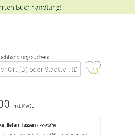
hrten
Buchhandlung!
‍u‍c‍h‍h‍a‍n‍d‍l‍u‍n‍g‍ ‍s‍u‍c‍h‍e‍n‍:‍
,00
inkl. MwSt.
kel liefern lassen
- Portofrei
Lieferbar innerhalb von 2 Wochen
(Versand