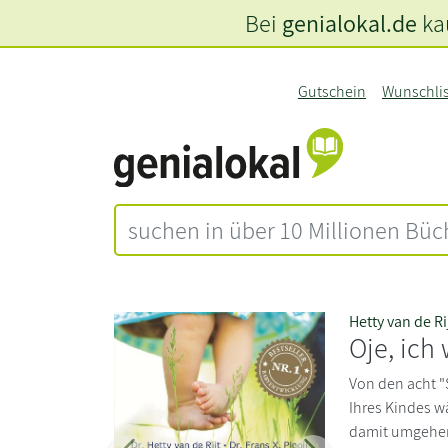
Bei
genialokal.de
kau
Gutschein
Wunschli
Hetty van de Ri
Oje, ich
Von den acht 
Ihres Kindes w
damit umgehen 