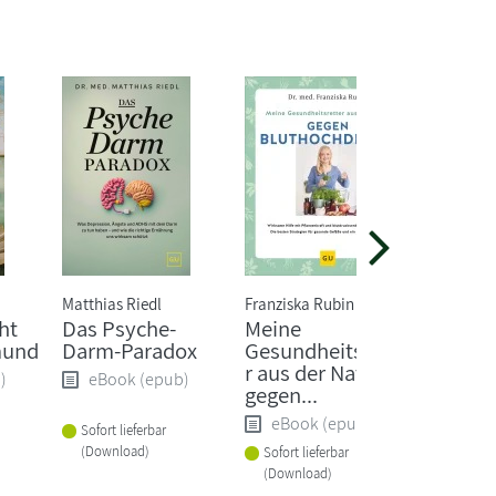
Matthias Riedl
Franziska Rubin
Sandra Ei
ht
Das Psyche-
Meine
Wie Fr
mund
Darm-Paradox
Gesundheitsrette
länger 
r aus der Natur
)
eBook (epub)
eBoo
gegen...
eBook (epub)
Sofort lieferbar
Sofort li
(Download)
(Downlo
Sofort lieferbar
(Download)