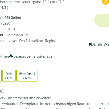
 Überarbeitete Neuausgabe. 18,4 cm / 12,3
/H/T )
r)
, 448 Seiten
178230
Juli 2019
ler
Goldmann TB
ersetzt von Eva Schweikart, Regine
Auf die Wu
ffnen
Leseprobe herunterladen
 als:
Audio
eBook (epub)
€
19,95
€
12,99
ng
rk - überarbeitet und erweitert!
ion verkauften Exemplaren im deutschsprachigen Raum und der zugehör