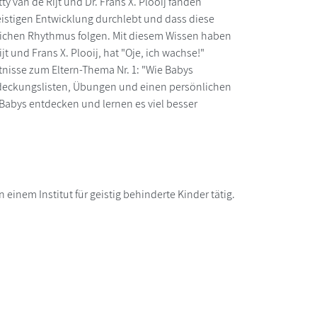
 van de Rijt und Dr. Frans X. Plooij fanden
eistigen Entwicklung durchlebt und dass diese
eichen Rhythmus folgen. Mit diesem Wissen haben
ijt und Frans X. Plooij, hat "Oje, ich wachse!"
nisse zum Eltern-Thema Nr. 1: "Wie Babys
ntdeckungslisten, Übungen und einen persönlichen
Babys entdecken und lernen es viel besser
 einem Institut für geistig behinderte Kinder tätig.