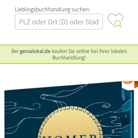
L‍i‍e‍b‍l‍i‍n‍g‍s‍b‍u‍c‍h‍h‍a‍n‍d‍l‍u‍n‍g‍ ‍s‍u‍c‍h‍e‍n‍:‍
Bei
genialokal.de
kaufen Sie online bei Ihrer lokalen
Buchhandlung!