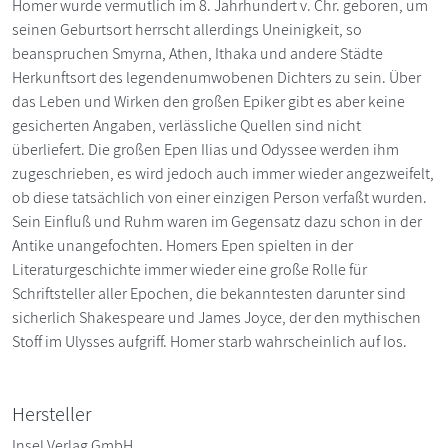
Homer wurde vermutlich im 8. Jahrhundert v. Chr. geboren, um
seinen Geburtsort herrscht allerdings Uneinigkeit, so
beanspruchen Smyrna, Athen, Ithaka und andere Städte
Herkunftsort des legendenumwobenen Dichters zu sein. Über
das Leben und Wirken den großen Epiker gibt es aber keine
gesicherten Angaben, verlässliche Quellen sind nicht
überliefert. Die großen Epen Ilias und Odyssee werden ihm
zugeschrieben, es wird jedoch auch immer wieder angezweifelt,
ob diese tatsächlich von einer einzigen Person verfaßt wurden.
Sein Einfluß und Ruhm waren im Gegensatz dazu schon in der
Antike unangefochten. Homers Epen spielten in der
Literaturgeschichte immer wieder eine große Rolle für
Schriftsteller aller Epochen, die bekanntesten darunter sind
sicherlich Shakespeare und James Joyce, der den mythischen
Stoff im Ulysses aufgriff. Homer starb wahrscheinlich auf Ios.
Hersteller
Insel Verlag GmbH