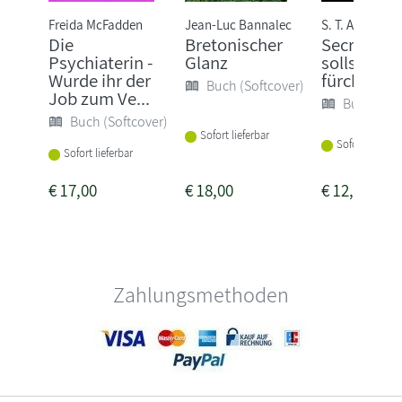
Freida McFadden
Jean-Luc Bannalec
S. T. Abby
Die
Bretonischer
Secret - D
Psychiaterin -
Glanz
sollst mic
Wurde ihr der
fürchten
Buch (Softcover)
Job zum Ve...
Buch (Sof
Buch (Softcover)
Sofort lieferbar
Sofort lieferba
Sofort lieferbar
€
17,00
€
18,00
€
12,00
Zahlungsmethoden