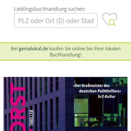
L‍i‍e‍b‍l‍i‍n‍g‍s‍b‍u‍c‍h‍h‍a‍n‍d‍l‍u‍n‍g‍ ‍s‍u‍c‍h‍e‍n‍:‍
Bei
genialokal.de
kaufen Sie online bei Ihrer lokalen
Buchhandlung!