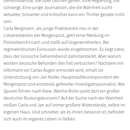
Geheimdienste, die über Leichen gehen. Eine Regierung, die
schweigt. Eine junge Journalistin, die die Wahrheit sucht -
aktueller, brisanter und kritischer kann ein Thriller gerade nicht
sein.
Carla Bergmann, als junge Praktikantin neu in der
Lokalredaktion der Morgenpost, geht einer Meldung im
Polizeibericht nach und stößt auf Ungereimtheiten. Bei
regimekritischen Exilrussen wurde eingebrochen. Es liegt nahe,
dass der russische Geheimdienst dahintersteckt. Aber warum
wollten deutsche Behörden den Fall vertuschen? Nachdem ein
Informant vor Carlas Augen ermordet wird, erhält sie
Unterstützung von Jan Koller, Hauptstadtkorrespondent der
Morgenpost und einstmals gefeierter Investigativjournalist. Alle
Spuren führen nach Kiew. Welche Rolle spielt dort ein großer
deutscher Rüstungskonzern? Auf der Suche nach der Wahrheit
stoßen Carla und Jan auf immer größere Widerstände, selbst im
eigenen Haus. Und schneller, als es ihnen bewusst ist, befindet
sich auch ihr eigenes Leben in Gefahr.