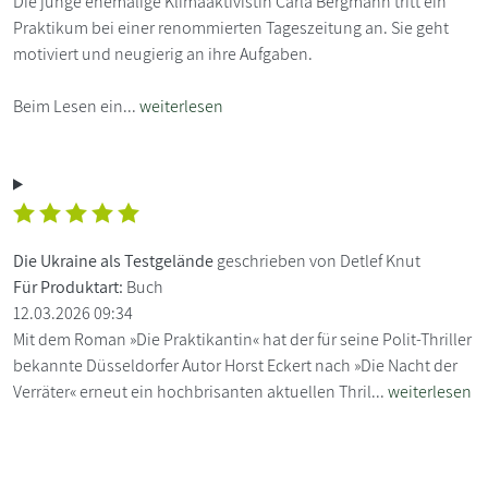
Die junge ehemalige Klimaaktivistin Carla Bergmann tritt ein
Praktikum bei einer renommierten Tageszeitung an. Sie geht
motiviert und neugierig an ihre Aufgaben.
Beim Lesen ein...
weiterlesen
Die Ukraine als Testgelände
geschrieben von Detlef Knut
Für Produktart:
Buch
12.03.2026 09:34
Mit dem Roman »Die Praktikantin« hat der für seine Polit-Thriller
bekannte Düsseldorfer Autor Horst Eckert nach »Die Nacht der
Verräter« erneut ein hochbrisanten aktuellen Thril...
weiterlesen