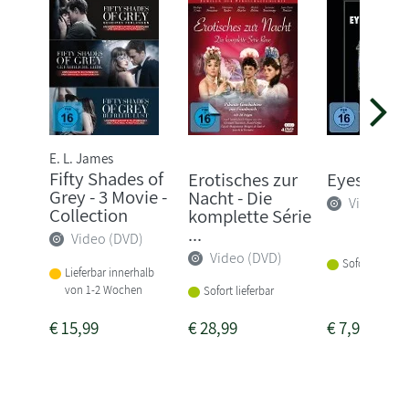
E. L. James
Fifty Shades of
Erotisches zur
Eyes Wide
Grey - 3 Movie -
Nacht - Die
Video (DV
Collection
komplette Série
...
Video (DVD)
Video (DVD)
Sofort lieferba
Lieferbar innerhalb
von 1-2 Wochen
Sofort lieferbar
€
15,99
€
28,99
€
7,99