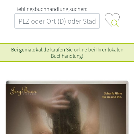
L‍i‍e‍b‍l‍i‍n‍g‍s‍b‍u‍c‍h‍h‍a‍n‍d‍l‍u‍n‍g‍ ‍s‍u‍c‍h‍e‍n‍:‍
Bei
genialokal.de
kaufen Sie online bei Ihrer lokalen
Buchhandlung!