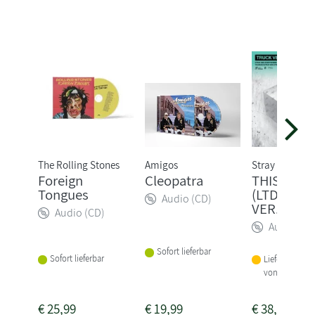
The Rolling Stones
Amigos
Stray Kids
Foreign
Cleopatra
THIS & TH
Tongues
(LTD. TRU
Audio (CD)
VER.)
Audio (CD)
Audio (CD
Sofort lieferbar
Sofort lieferbar
Lieferbar inne
von 1-2 Woch
€
25,99
€
19,99
€
38,99