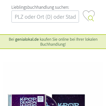
L‍i‍e‍b‍l‍i‍n‍g‍s‍b‍u‍c‍h‍h‍a‍n‍d‍l‍u‍n‍g‍ ‍s‍u‍c‍h‍e‍n‍:‍
Bei
genialokal.de
kaufen Sie online bei Ihrer lokalen
Buchhandlung!