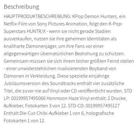
Beschreibung
HAUPTPRODUKTBESCHREIBUNG: KPop Demon Hunters, ein
Netflix-Film von Sony Pictures Animation, folgt den K-Pop-
Superstars HUNTR/X - wenn sie nicht gerade Stadien
ausverkaufen, nutzen sie ihre geheimen Identitäten als
knallharte Dämonenjäger, um ihre Fans vor einer
allgegenwärtigen übernatürlichen Bedrohung zu schützen.
Gemeinsam müssen sie sich ihrem bisher größten Feind stellen
- einer unwiderstehlichen rivalisierenden Boyband von
Dämonen in Verkleidung. Diese spezielle einjährige
Jubiläumsversion des Soundtracks enthält vier zusätzliche
Titel, die zuvor nie auf Vinyl oder CD veröffentlicht wurden. STD
LP: 00199957495066 Honmoon Haze Vinyl enthält: 2 Drucke,
Aufkleber, Fotokarten 3 von 12. STD-CD: 00199957495127
Enthält Die-Cut-Chibi-Aufkleber 1 von 6, holografische
Fotokarten 1 von 12.