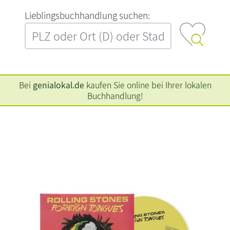
L‍i‍e‍b‍l‍i‍n‍g‍s‍b‍u‍c‍h‍h‍a‍n‍d‍l‍u‍n‍g‍ ‍s‍u‍c‍h‍e‍n‍:‍
Bei
genialokal.de
kaufen Sie online bei Ihrer lokalen
Buchhandlung!