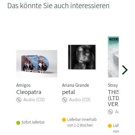
Das könnte Sie auch interessieren
Amigos
Ariana Grande
Stray Kids
Cleopatra
petal
THIS & TH
(LTD. TRU
Audio (CD)
Audio (CD)
VER.)
Audio (CD
Lieferbar innerhalb
Sofort lieferbar
von 1-2 Wochen
Lieferbar inne
von 1-2 Woch