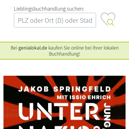
L‍i‍e‍b‍l‍i‍n‍g‍s‍b‍u‍c‍h‍h‍a‍n‍d‍l‍u‍n‍g‍ ‍s‍u‍c‍h‍e‍n‍:‍
Bei
genialokal.de
kaufen Sie online bei Ihrer lokalen
Buchhandlung!