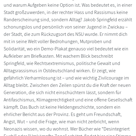
und warum Aufgeben keine Option ist. Was bedeutet es, in einer
Stadt großzuwerden, in der rechter Hass und Rassismus keine
Randerscheinung sind, sondern Alltag? Jakob Springfeld erzählt
schonungslos und persönlich von seiner Jugend in Zwickau –
der Stadt, die zum Rückzugsort des NSU wurde. Er nimmt dich
mit in seine Welt voller Bedrohungen, Mutproben und
Solidarität, wo ein Demo-Plakat genauso viel bedeutet wie ein
Aufkleber am Briefkasten. Mit wachem Blick beschreibt
Springfeld, wie Rechtsextremismus, politische Gewalt und
Alltagsrassismus in Ostdeutschland wirken. Er zeigt, wie
gefährlich Verharmlosung ist – und wie wichtig Zivilcourage im
Alltag bleibt. Zwischen den Zeilen spürst du die Kraft der neuen
Generation, die sich nicht einschüchtern lässt, sondern für
Antifaschismus, Klimagerechtigkeit und eine offene Gesellschaft
kämpft. Das Buch ist keine Heldengeschichte, sondern ein
ehrlicher Bericht aus der Provinz. Es geht um Freundschaft,
Angst, Wut – und die Frage, wie man nicht zerbricht, wenn
Neonazis wissen, wo du wohnst. Wer Bücher wie "Desintegriert