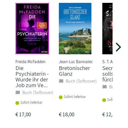
Freida McFadden
Jean-Luc Bannalec
S. T. Abby
Die
Bretonischer
Secret - D
Psychiaterin -
Glanz
sollst mic
Wurde ihr der
fürchten
Buch (Softcover)
Job zum Ve...
Buch (Sof
Buch (Softcover)
Sofort lieferbar
Sofort lieferba
Sofort lieferbar
€
17,00
€
18,00
€
12,00