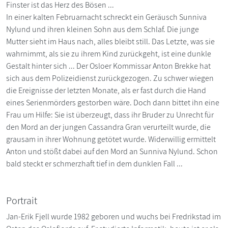
Finster ist das Herz des Bösen ...
In einer kalten Februarnacht schreckt ein Geräusch Sunniva
Nylund und ihren kleinen Sohn aus dem Schlaf. Die junge
Mutter sieht im Haus nach, alles bleibt still. Das Letzte, was sie
wahrnimmt, als sie zu ihrem Kind zurückgeht, ist eine dunkle
Gestalt hinter sich ... Der Osloer Kommissar Anton Brekke hat
sich aus dem Polizeidienst zurückgezogen. Zu schwer wiegen
die Ereignisse der letzten Monate, als er fast durch die Hand
eines Serienmörders gestorben wäre. Doch dann bittet ihn eine
Frau um Hilfe: Sie ist überzeugt, dass ihr Bruder zu Unrecht für
den Mord an der jungen Cassandra Gran verurteilt wurde, die
grausam in ihrer Wohnung getötet wurde. Widerwillig ermittelt
Anton und stößt dabei auf den Mord an Sunniva Nylund. Schon
bald steckt er schmerzhaft tief in dem dunklen Fall ...
Portrait
Jan-Erik Fjell wurde 1982 geboren und wuchs bei Fredrikstad im