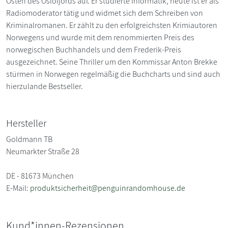
Osten des Oslofjords auf. Er studierte Informatik, heute ist er als
Radiomoderator tätig und widmet sich dem Schreiben von
Kriminalromanen. Er zählt zu den erfolgreichsten Krimiautoren
Norwegens und wurde mit dem renommierten Preis des
norwegischen Buchhandels und dem Frederik-Preis
ausgezeichnet. Seine Thriller um den Kommissar Anton Brekke
stürmen in Norwegen regelmäßig die Buchcharts und sind auch
hierzulande Bestseller.
Hersteller
Goldmann TB
Neumarkter Straße 28
DE - 81673 München
E-Mail:
produktsicherheit@penguinrandomhouse.de
Kund*innen-Rezensionen