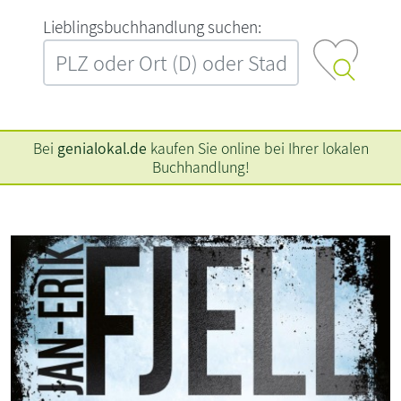
L‍i‍e‍b‍l‍i‍n‍g‍s‍b‍u‍c‍h‍h‍a‍n‍d‍l‍u‍n‍g‍ ‍s‍u‍c‍h‍e‍n‍:‍
Bei
genialokal.de
kaufen Sie online bei Ihrer lokalen
Buchhandlung!