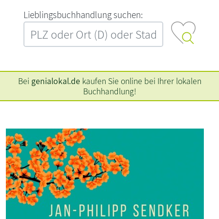
L‍i‍e‍b‍l‍i‍n‍g‍s‍b‍u‍c‍h‍h‍a‍n‍d‍l‍u‍n‍g‍ ‍s‍u‍c‍h‍e‍n‍:‍
Bei
genialokal.de
kaufen Sie online bei Ihrer lokalen
Buchhandlung!