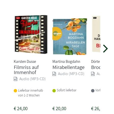
Karsten Dusse
Martina Bogdahn
Dörte Hansen
Filmriss auf
Mirabellentage
Broder
Immenhof
Audio (MP3-CD)
Audio (MP
Audio (MP3-CD)
Sofort lieferbar
Vorbestellbar
Lieferbar innerhalb
von 1-2 Wochen
€
24,00
€
20,00
€
26,00