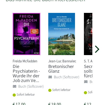
Freida McFadden
Jean-Luc Bannalec
S. T. Abby
Die
Bretonischer
Secret - D
Psychiaterin -
Glanz
sollst mic
Wurde ihr der
fürchten
Buch (Softcover)
Job zum Ve...
Buch (Sof
Buch (Softcover)
Sofort lieferbar
Sofort lieferba
Sofort lieferbar
€
17,00
€
18,00
€
12,00