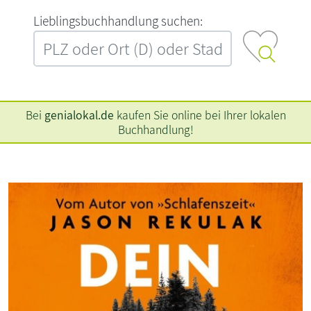
L‍i‍e‍b‍l‍i‍n‍g‍s‍b‍u‍c‍h‍h‍a‍n‍d‍l‍u‍n‍g‍ ‍s‍u‍c‍h‍e‍n‍:‍
Bei
genialokal.de
kaufen Sie online bei Ihrer lokalen
Buchhandlung!