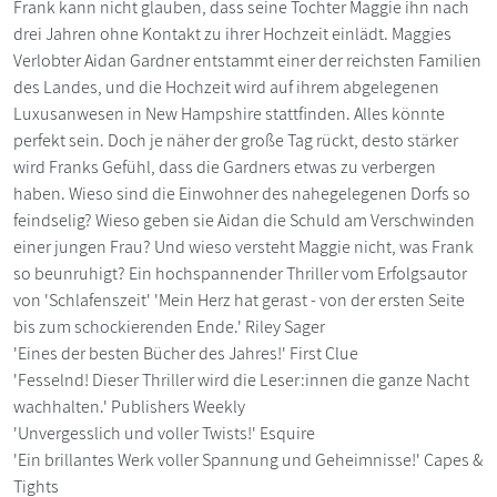
Frank kann nicht glauben, dass seine Tochter Maggie ihn nach
drei Jahren ohne Kontakt zu ihrer Hochzeit einlädt. Maggies
Verlobter Aidan Gardner entstammt einer der reichsten Familien
des Landes, und die Hochzeit wird auf ihrem abgelegenen
Luxusanwesen in New Hampshire stattfinden. Alles könnte
perfekt sein. Doch je näher der große Tag rückt, desto stärker
wird Franks Gefühl, dass die Gardners etwas zu verbergen
haben. Wieso sind die Einwohner des nahegelegenen Dorfs so
feindselig? Wieso geben sie Aidan die Schuld am Verschwinden
einer jungen Frau? Und wieso versteht Maggie nicht, was Frank
so beunruhigt? Ein hochspannender Thriller vom Erfolgsautor
von 'Schlafenszeit' 'Mein Herz hat gerast - von der ersten Seite
bis zum schockierenden Ende.' Riley Sager
'Eines der besten Bücher des Jahres!' First Clue
'Fesselnd! Dieser Thriller wird die Leser:innen die ganze Nacht
wachhalten.' Publishers Weekly
'Unvergesslich und voller Twists!' Esquire
'Ein brillantes Werk voller Spannung und Geheimnisse!' Capes &
Tights