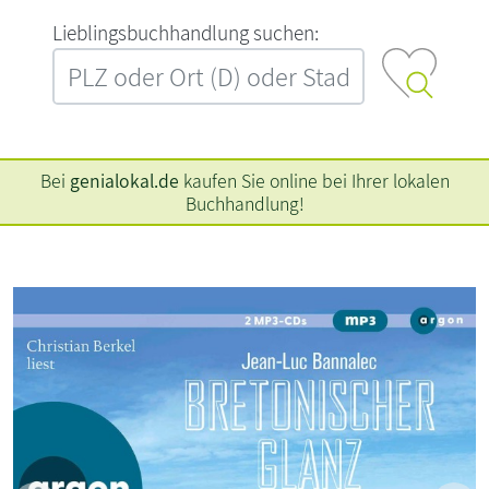
L‍i‍e‍b‍l‍i‍n‍g‍s‍b‍u‍c‍h‍h‍a‍n‍d‍l‍u‍n‍g‍ ‍s‍u‍c‍h‍e‍n‍:‍
Bei
genialokal.de
kaufen Sie online bei Ihrer lokalen
Buchhandlung!