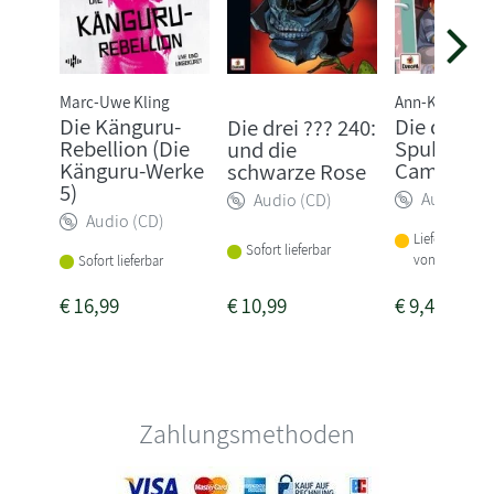
Marc-Uwe Kling
Ann-Katrin He
Die Känguru-
Die drei !!!
Die drei ??? 240:
Rebellion (Die
Spuk auf 
und die
Känguru-Werke
Campingpl
schwarze Rose
5)
Audio (CD
Audio (CD)
Audio (CD)
Lieferbar inne
Sofort lieferbar
von 1-2 Woch
Sofort lieferbar
€
16,99
€
10,99
€
9,49
Zahlungsmethoden