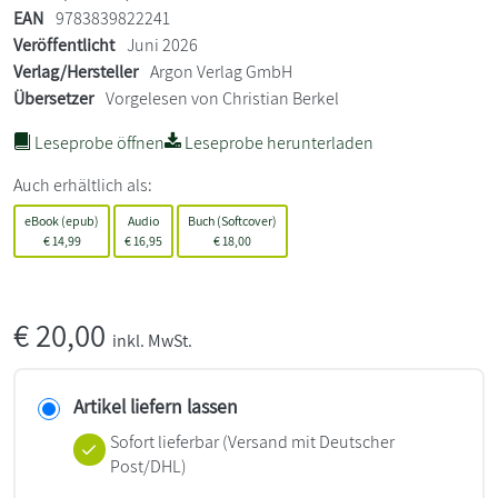
EAN
9783839822241
Veröffentlicht
Juni 2026
Verlag/Hersteller
Argon Verlag GmbH
Übersetzer
Vorgelesen von Christian Berkel
Leseprobe öffnen
Leseprobe herunterladen
Auch erhältlich als:
eBook (epub)
Audio
Buch (Softcover)
€
14,99
€
16,95
€
18,00
€
20,00
inkl. MwSt.
Artikel liefern lassen
Sofort lieferbar
(Versand mit Deutscher
Post/DHL)