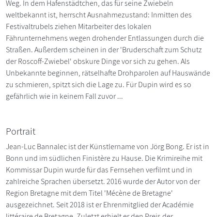
Weg. In dem Hafenstädtchen, das für seine Zwiebeln
weltbekannt ist, herrscht Ausnahmezustand: Inmitten des
Festivaltrubels ziehen Mitarbeiter des lokalen
Fährunternehmens wegen drohender Entlassungen durch die
Straßen. Außerdem scheinen in der 'Bruderschaft zum Schutz
der Roscoff-Zwiebel' obskure Dinge vor sich zu gehen. Als
Unbekannte beginnen, rätselhafte Drohparolen auf Hauswände
zu schmieren, spitzt sich die Lage zu. Für Dupin wird es so
gefährlich wie in keinem Fall zuvor ...
Portrait
Jean-Luc Bannalec ist der Künstlername von Jörg Bong. Er ist in
Bonn und im südlichen Finistère zu Hause. Die Krimireihe mit
Kommissar Dupin wurde für das Fernsehen verfilmt und in
zahlreiche Sprachen übersetzt. 2016 wurde der Autor von der
Region Bretagne mit dem Titel 'Mécène de Bretagne'
ausgezeichnet. Seit 2018 ist er Ehrenmitglied der Académie
littéraire de Bretagne. Zuletzt erhielt er den Preis der