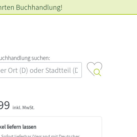
hrten
Buchhandlung!
‍u‍c‍h‍h‍a‍n‍d‍l‍u‍n‍g‍ ‍s‍u‍c‍h‍e‍n‍:‍
,99
inkl. MwSt.
kel liefern lassen
Sofort lieferbar
(Versand mit Deutscher