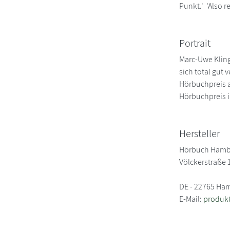
Punkt.' 'Also r
Portrait
Marc-Uwe Kling
sich total gu
Hörbuchpreis a
Hörbuchpreis i
Hersteller
Hörbuch Hamb
Völckerstraße 
DE - 22765 Ha
E-Mail:
produk