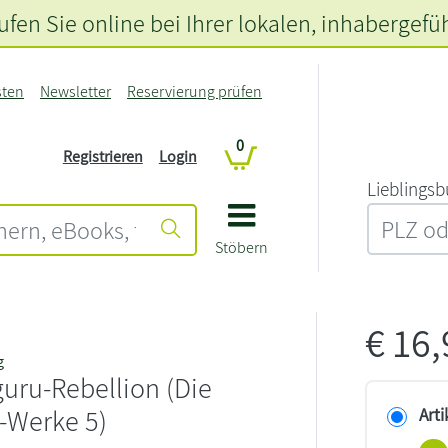
fen Sie online bei Ihrer lokalen
, inhabergefü
sten
Newsletter
Reservierung prüfen
0
Registrieren
Login
L‍i‍e‍b‍l‍i‍n‍g‍s‍b
Stöbern
€
16
g
uru-Rebellion (Die
-Werke 5)
Arti