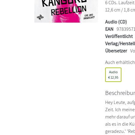
6 CDs. Laufzei
12,6 cm / 1,8 c
Audio (CD)
EAN
9783957
Veröffentlicht
Verlag/Herstel
Übersetzer
Vo
Auch erhältlich
Audio
€
12,95
Beschreibu
Hey Leute, auf
Zeit. Ich mein
mehr darauf und
als es in die K
geradezu.' 'Rebe