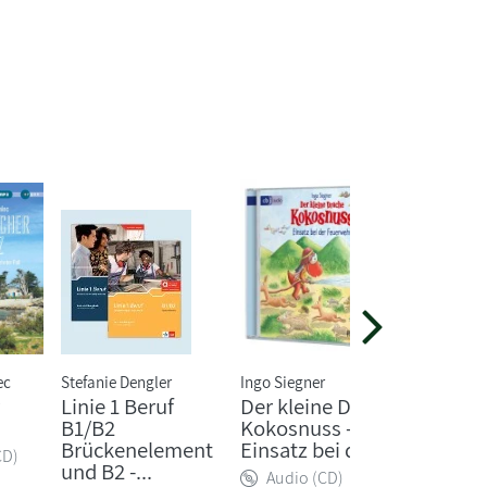
ec
Stefanie Dengler
Ingo Siegner
Heinz Str
Linie 1 Beruf
Der kleine Drache
Memori
B1/B2
Kokosnuss -
Heidel
Brückenelement
Einsatz bei d...
CD)
Audio
und B2 -...
Audio (CD)