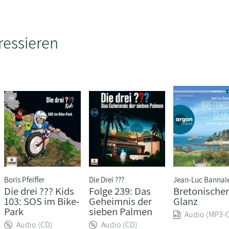
ressieren
Boris Pfeiffer
Die Drei ???
Jean-Luc Bannal
Die drei ??? Kids
Folge 239: Das
Bretonischer
103: SOS im Bike-
Geheimnis der
Glanz
Park
sieben Palmen
Audio (MP3-
Audio (CD)
Audio (CD)