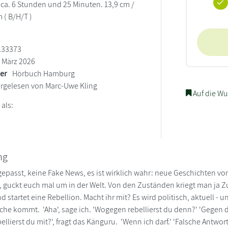
t ca. 6 Stunden und 25 Minuten. 13,9 cm /
m ( B/H/T )
133373
März 2026
ler
Hörbuch Hamburg
rgelesen von Marc-Uwe Kling
Auf die Wu
 als:
ng
gepasst, keine Fake News, es ist wirklich wahr: neue Geschichten v
e, guckt euch mal um in der Welt. Von den Zuständen kriegt man ja 
 startet eine Rebellion. Macht ihr mit? Es wird politisch, aktuell - un
üche kommt. 'Aha', sage ich. 'Wogegen rebellierst du denn?' 'Gegen di
llierst du mit?', fragt das Känguru. 'Wenn ich darf.' 'Falsche Antwort. 