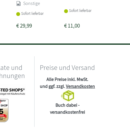
Sonstige
Sofort li
Sofort lieferbar
Sofort lieferbar
€
29,99
€
11,00
€
22,00
kate und
Preise und Versand
chnungen
Alle Preise inkl. MwSt.
und ggf. zzgl.
Versandkosten
Buch dabei -
versandkostenfrei