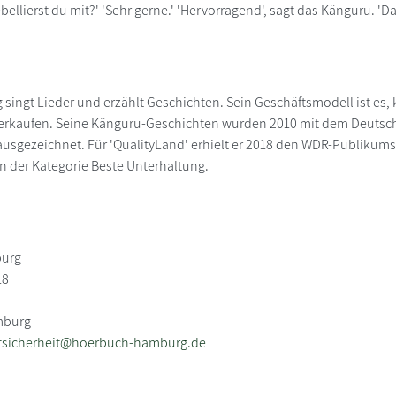
ebellierst du mit?' 'Sehr gerne.' 'Hervorragend', sagt das Känguru. 'D
 singt Lieder und erzählt Geschichten. Sein Geschäftsmodell ist es, 
t verkaufen. Seine Känguru-Geschichten wurden 2010 mit dem Deuts
usgezeichnet. Für 'QualityLand' erhielt er 2018 den WDR-Publikumsp
n der Kategorie Beste Unterhaltung.
urg
18
mburg
tsicherheit@hoerbuch-hamburg.de