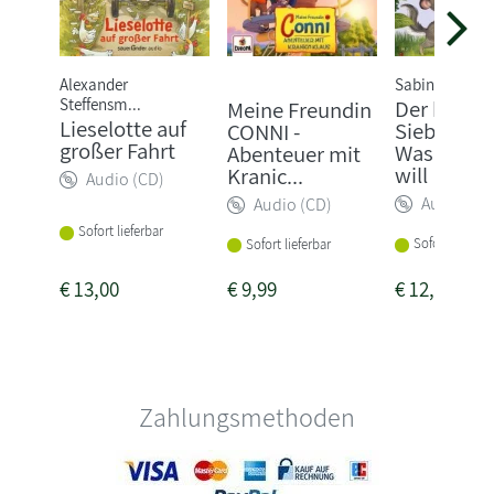
Alexander
Sabine Bohlm
Steffensm...
Der kleine
Meine Freundin
Lieselotte auf
Siebenschl
CONNI -
großer Fahrt
Was ich w
Abenteuer mit
will
Kranic...
Audio (CD)
Audio (CD
Audio (CD)
Sofort lieferbar
Sofort lieferba
Sofort lieferbar
€
13,00
€
9,99
€
12,00
Zahlungsmethoden