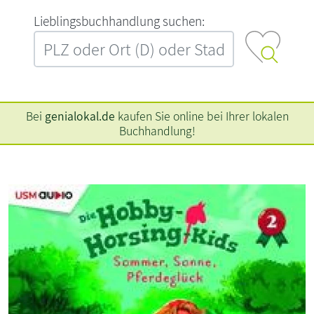
L‍i‍e‍b‍l‍i‍n‍g‍s‍b‍u‍c‍h‍h‍a‍n‍d‍l‍u‍n‍g‍ ‍s‍u‍c‍h‍e‍n‍:‍
Bei
genialokal.de
kaufen Sie online bei Ihrer lokalen
Buchhandlung!