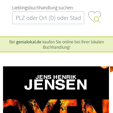
L‍i‍e‍b‍l‍i‍n‍g‍s‍b‍u‍c‍h‍h‍a‍n‍d‍l‍u‍n‍g‍ ‍s‍u‍c‍h‍e‍n‍:‍
Bei
genialokal.de
kaufen Sie online bei Ihrer lokalen
Buchhandlung!