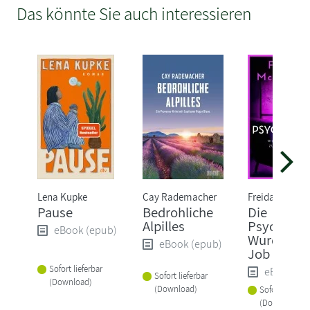
Das könnte Sie auch interessieren
Lena Kupke
Cay Rademacher
Freida McFad
Pause
Bedrohliche
Die
Alpilles
Psychiater
eBook (epub)
Wurde ihr 
eBook (epub)
Job zum Ve
Sofort lieferbar
eBook (e
Sofort lieferbar
(Download)
(Download)
Sofort lieferba
(Download)