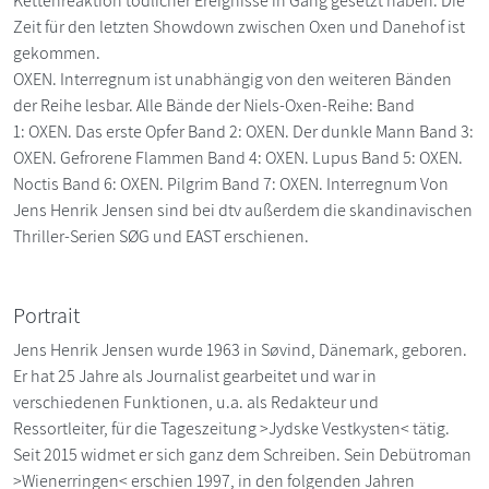
Kettenreaktion tödlicher Ereignisse in Gang gesetzt haben. Die
Zeit für den letzten Showdown zwischen Oxen und Danehof ist
gekommen.
OXEN. Interregnum ist unabhängig von den weiteren Bänden
der Reihe lesbar. Alle Bände der Niels-Oxen-Reihe: Band
1: OXEN. Das erste Opfer Band 2: OXEN. Der dunkle Mann Band 3:
OXEN. Gefrorene Flammen Band 4: OXEN. Lupus Band 5: OXEN.
Noctis Band 6: OXEN. Pilgrim Band 7: OXEN. Interregnum Von
Jens Henrik Jensen sind bei dtv außerdem die skandinavischen
Thriller-Serien SØG und EAST erschienen.
Portrait
Jens Henrik Jensen wurde 1963 in Søvind, Dänemark, geboren.
Er hat 25 Jahre als Journalist gearbeitet und war in
verschiedenen Funktionen, u.a. als Redakteur und
Ressortleiter, für die Tageszeitung >Jydske Vestkysten< tätig.
Seit 2015 widmet er sich ganz dem Schreiben. Sein Debütroman
>Wienerringen< erschien 1997, in den folgenden Jahren