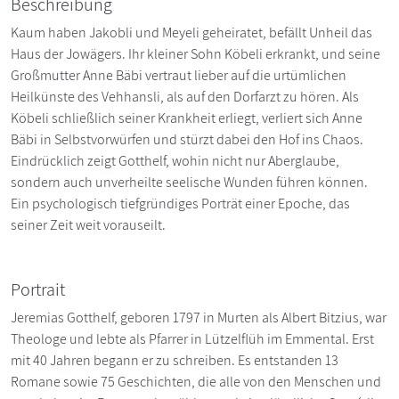
Beschreibung
Kaum haben Jakobli und Meyeli geheiratet, befällt Unheil das
Haus der Jowägers. Ihr kleiner Sohn Köbeli erkrankt, und seine
Großmutter Anne Bäbi vertraut lieber auf die urtümlichen
Heilkünste des Vehhansli, als auf den Dorfarzt zu hören. Als
Köbeli schließlich seiner Krankheit erliegt, verliert sich Anne
Bäbi in Selbstvorwürfen und stürzt dabei den Hof ins Chaos.
Eindrücklich zeigt Gotthelf, wohin nicht nur Aberglaube,
sondern auch unverheilte seelische Wunden führen können.
Ein psychologisch tiefgründiges Porträt einer Epoche, das
seiner Zeit weit vorauseilt.
Portrait
Jeremias Gotthelf, geboren 1797 in Murten als Albert Bitzius, war
Theologe und lebte als Pfarrer in Lützelflüh im Emmental. Erst
mit 40 Jahren begann er zu schreiben. Es entstanden 13
Romane sowie 75 Geschichten, die alle von den Menschen und