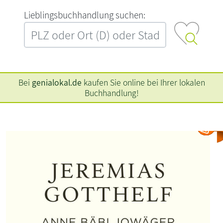
L‍i‍e‍b‍l‍i‍n‍g‍s‍b‍u‍c‍h‍h‍a‍n‍d‍l‍u‍n‍g‍ ‍s‍u‍c‍h‍e‍n‍:‍
Bei
genialokal.de
kaufen Sie online bei Ihrer lokalen
Buchhandlung!