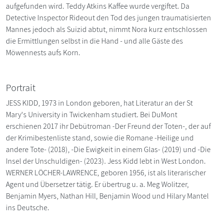
aufgefunden wird. Teddy Atkins Kaffee wurde vergiftet. Da
Detective Inspector Rideout den Tod des jungen traumatisierten
Mannes jedoch als Suizid abtut, nimmt Nora kurz entschlossen
die Ermittlungen selbst in die Hand - und alle Gäste des
Möwennests aufs Korn.
Portrait
JESS KIDD, 1973 in London geboren, hat Literatur an der St
Mary's University in Twickenham studiert. Bei DuMont
erschienen 2017 ihr Debütroman -Der Freund der Toten-, der auf
der Krimibestenliste stand, sowie die Romane -Heilige und
andere Tote- (2018), -Die Ewigkeit in einem Glas- (2019) und -Die
Insel der Unschuldigen- (2023). Jess Kidd lebt in West London.
WERNER LÖCHER-LAWRENCE, geboren 1956, ist als literarischer
Agent und Übersetzer tätig. Er übertrug u. a. Meg Wolitzer,
Benjamin Myers, Nathan Hill, Benjamin Wood und Hilary Mantel
ins Deutsche.