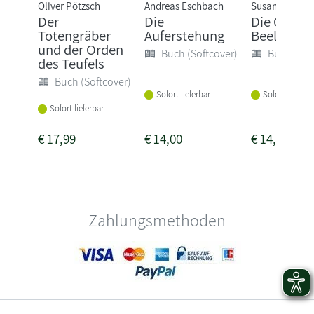
Oliver Pötzsch
Andreas Eschbach
Susanne Goga
Der
Die
Die Geiste
Totengräber
Auferstehung
Beelitz
und der Orden
Buch (Softcover)
Buch (Sof
des Teufels
Buch (Softcover)
Sofort lieferbar
Sofort lieferba
Sofort lieferbar
€
17,99
€
14,00
€
14,00
Zahlungsmethoden