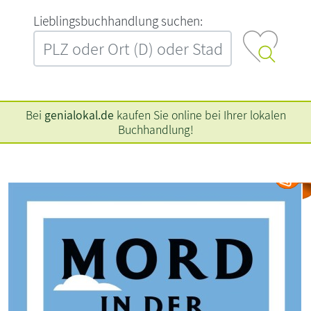
L‍i‍e‍b‍l‍i‍n‍g‍s‍b‍u‍c‍h‍h‍a‍n‍d‍l‍u‍n‍g‍ ‍s‍u‍c‍h‍e‍n‍:‍
Bei
genialokal.de
kaufen Sie online bei Ihrer lokalen
Buchhandlung!