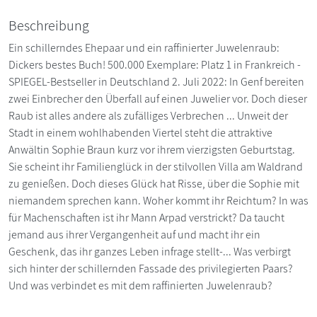
Beschreibung
Ein schillerndes Ehepaar und ein raffinierter Juwelenraub:
Dickers bestes Buch! 500.000 Exemplare: Platz 1 in Frankreich -
SPIEGEL-Bestseller in Deutschland 2. Juli 2022: In Genf bereiten
zwei Einbrecher den Überfall auf einen Juwelier vor. Doch dieser
Raub ist alles andere als zufälliges Verbrechen ... Unweit der
Stadt in einem wohlhabenden Viertel steht die attraktive
Anwältin Sophie Braun kurz vor ihrem vierzigsten Geburtstag.
Sie scheint ihr Familienglück in der stilvollen Villa am Waldrand
zu genießen. Doch dieses Glück hat Risse, über die Sophie mit
niemandem sprechen kann. Woher kommt ihr Reichtum? In was
für Machenschaften ist ihr Mann Arpad verstrickt? Da taucht
jemand aus ihrer Vergangenheit auf und macht ihr ein
Geschenk, das ihr ganzes Leben infrage stellt-... Was verbirgt
sich hinter der schillernden Fassade des privilegierten Paars?
Und was verbindet es mit dem raffinierten Juwelenraub?