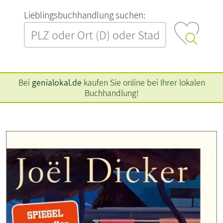
L‍i‍e‍b‍l‍i‍n‍g‍s‍b‍u‍c‍h‍h‍a‍n‍d‍l‍u‍n‍g‍ ‍s‍u‍c‍h‍e‍n‍:‍
Bei
genialokal.de
kaufen Sie online bei Ihrer lokalen
Buchhandlung!