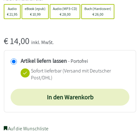
Audio
eBook (epub)
Audio (MP3-CD)
Buch (Hardcover)
€
21,95
€
10,99
€
28,00
€
26,00
€
14,00
inkl. MwSt.
Artikel liefern lassen
- Portofrei
Sofort lieferbar
(Versand mit Deutscher
Post/DHL)
In den Warenkorb
Auf die Wunschliste