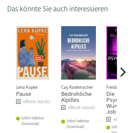
Das könnte Sie auch interessieren
Lena Kupke
Cay Rademacher
Freida McFad
Pause
Bedrohliche
Die
Alpilles
Psychiater
eBook (epub)
Wurde ihr 
eBook (epub)
Job zum Ve
Sofort lieferbar
eBook (e
Sofort lieferbar
(Download)
(Download)
Sofort lieferba
(Download)