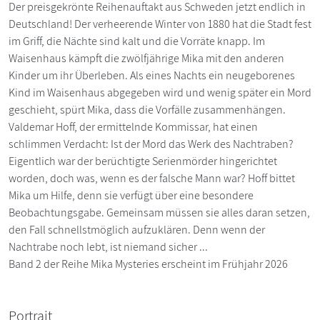
Der preisgekrönte Reihenauftakt aus Schweden jetzt endlich in
Deutschland! Der verheerende Winter von 1880 hat die Stadt fest
im Griff, die Nächte sind kalt und die Vorräte knapp. Im
Waisenhaus kämpft die zwölfjährige Mika mit den anderen
Kinder um ihr Überleben. Als eines Nachts ein neugeborenes
Kind im Waisenhaus abgegeben wird und wenig später ein Mord
geschieht, spürt Mika, dass die Vorfälle zusammenhängen.
Valdemar Hoff, der ermittelnde Kommissar, hat einen
schlimmen Verdacht: Ist der Mord das Werk des Nachtraben?
Eigentlich war der berüchtigte Serienmörder hingerichtet
worden, doch was, wenn es der falsche Mann war? Hoff bittet
Mika um Hilfe, denn sie verfügt über eine besondere
Beobachtungsgabe. Gemeinsam müssen sie alles daran setzen,
den Fall schnellstmöglich aufzuklären. Denn wenn der
Nachtrabe noch lebt, ist niemand sicher ...
Band 2 der Reihe Mika Mysteries erscheint im Frühjahr 2026
Portrait