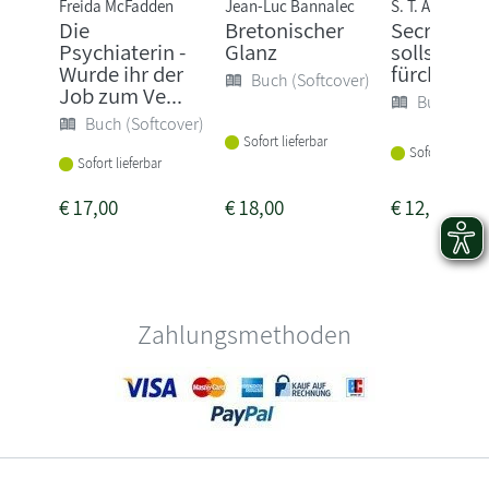
Freida McFadden
Jean-Luc Bannalec
S. T. Abby
Die
Bretonischer
Secret - D
Psychiaterin -
Glanz
sollst mic
Wurde ihr der
fürchten
Buch (Softcover)
Job zum Ve...
Buch (Sof
Buch (Softcover)
Sofort lieferbar
Sofort lieferba
Sofort lieferbar
€
17,00
€
18,00
€
12,00
Zahlungsmethoden