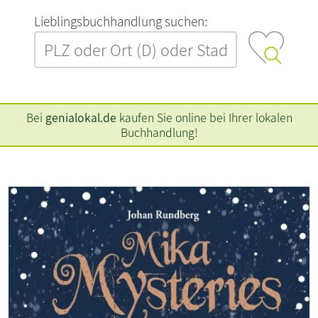
L‍i‍e‍b‍l‍i‍n‍g‍s‍b‍u‍c‍h‍h‍a‍n‍d‍l‍u‍n‍g‍ ‍s‍u‍c‍h‍e‍n‍:‍
Bei
genialokal.de
kaufen Sie online bei Ihrer lokalen
Buchhandlung!