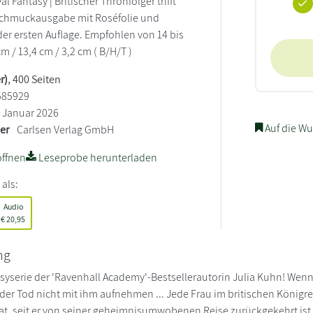
l Fantasy | Britischer Thronfolger trifft
 Schmuckausgabe mit Roséfolie und
der ersten Auflage. Empfohlen von 14 bis
cm / 13,4 cm / 3,2 cm ( B/H/T )
r)
, 400 Seiten
585929
Januar 2026
Auf die Wu
ler
Carlsen Verlag GmbH
ffnen
Leseprobe herunterladen
 als:
Audio
€
20,95
ng
syserie der 'Ravenhall Academy'-Bestsellerautorin Julia Kuhn! Wenn d
 der Tod nicht mit ihm aufnehmen ... Jede Frau im britischen König
at, seit er von seiner geheimnisumwobenen Reise zurückgekehrt ist