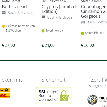
Katie Bernet
Ursula Poznanski
Stefanie Neeb
Beth is dead
Cryptos (Limited
Copenhagen
Edition)
Cinnamon 2.
Buch (Softcover)
Gorgeous
Buch (Hardcover)
Buch (Softco
Lieferbar innerhalb von
1-2 Wochen
Sofort lieferbar
Sofort lieferbar
€
17,00
€
24,00
€
16,00
hicken mit
Sicherheit
Zertifi
Auszei