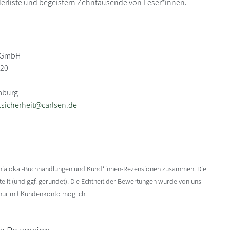
lerliste und begeistern Zehntausende von Leser*innen.
g GmbH
-20
mburg
sicherheit@carlsen.de
enialokal-Buchhandlungen und Kund*innen-Rezensionen zusammen. Die
ilt (und ggf. gerundet). Die Echtheit der Bewertungen wurde von uns
 nur mit Kundenkonto möglich.