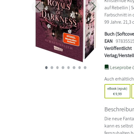
Knisternde Roya
auf Rebellin |
Zurück
Weiter
Farbschnitt in 
99 Jahre. 21,3 
Buch (Softcove
EAN
9783551
Veröffentlicht
Verlag/Herstel
Leseprobe ö
Auch erhältlich
eBook (epub)
€
9,99
Beschreibu
Die neue Fanta
kann es selbst
fernzuhalten h