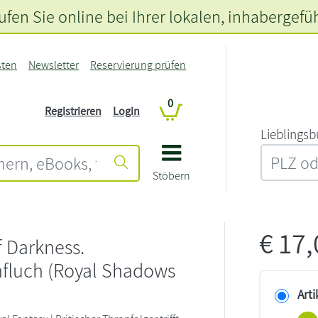
fen Sie online bei Ihrer lokalen
, inhabergefü
sten
Newsletter
Reservierung prüfen
0
Registrieren
Login
L‍i‍e‍b‍l‍i‍n‍g‍s‍b
Stöbern
€
17
f Darkness.
nfluch (Royal Shadows
Arti