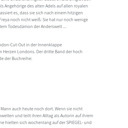
als Angehörige des alten Adels auf allen royalen
siert es, dass sie sich nach einem hitzigen
reya noch nicht weiß: Sie hat nur noch wenige
it dem Todesdämon der Anderswelt ...
ondon-Cut-Out in der Innenklappe
 im Herzen Londons. Der dritte Band der hoch
de der Buchreihe:
Mann auch heute noch dort. Wenn sie nicht
elten und teilt ihren Alltag als Autorin auf ihrem
e hielten sich wochenlang auf der SPIEGEL- und