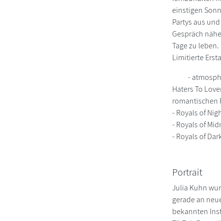
einstigen Sonny
Partys aus und
Gespräch näher
Tage zu leben.
Limitierte Ers
- atmosph
Haters To Love
romantischen F
- Royals of Ni
- Royals of Mi
- Royals of Da
Portrait
Julia Kuhn wu
gerade an neue
bekannten Inst