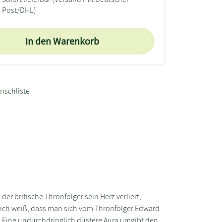
Post/DHL)
In den Warenkorb
nschliste
er britische Thronfolger sein Herz verliert,
reich weiß, dass man sich vom Thronfolger Edward
. Eine undurchdringlich düstere Aura umgibt den