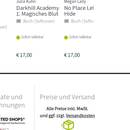
Julia Kuhn
Megan Lally
Sarah Bet
Darkhill Academy
No Place Left to
The Fa
1: Magisches Blut
Hide
Buch 
Buch (Softcover)
Buch (Softcover)
ver)
Lieferba
1-2 Woc
Sofort lieferbar
Sofort lieferbar
€
17,00
€
17,00
€
19,95
kate und
Preise und Versand
chnungen
Alle Preise inkl. MwSt.
und ggf. zzgl.
Versandkosten