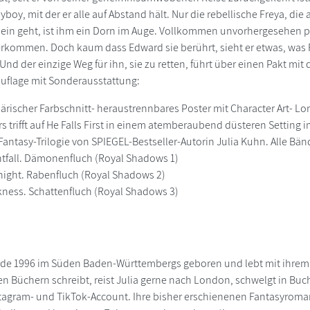
boy, mit der er alle auf Abstand hält. Nur die rebellische Freya, die 
 ein geht, ist ihm ein Dorn im Auge. Vollkommen unvorhergesehen pas
kommen. Doch kaum dass Edward sie berührt, sieht er etwas, was F
 Und der einzige Weg für ihn, sie zu retten, führt über einen Pakt m
tauflage mit Sonderausstattung:
ärischer Farbschnitt- heraustrennbares Poster mit Character Art- L
rs trifft auf He Falls First in einem atemberaubend düsteren Setting
antasy-Trilogie von SPIEGEL-Bestseller-Autorin Julia Kuhn. Alle Bän
ghtfall. Dämonenfluch (Royal Shadows 1)
dnight. Rabenfluch (Royal Shadows 2)
rkness. Schattenfluch (Royal Shadows 3)
rde 1996 im Süden Baden-Württembergs geboren und lebt mit ihrem 
n Büchern schreibt, reist Julia gerne nach London, schwelgt in Buchw
agram- und TikTok-Account. Ihre bisher erschienenen Fantasyroman