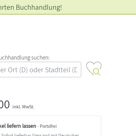
hrten
Buchhandlung!
‍u‍c‍h‍h‍a‍n‍d‍l‍u‍n‍g‍ ‍s‍u‍c‍h‍e‍n‍:‍
,00
inkl. MwSt.
kel liefern lassen
- Portofrei
Sofort lieferbar
(Versand mit Deutscher