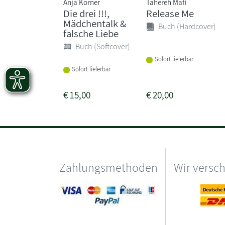
Anja Körner
Tahereh Mafi
Die drei !!!,
Release Me
Mädchentalk &
Buch (Hardcover)
falsche Liebe
Buch (Softcover)
Sofort lieferbar
Sofort lieferbar
€
15,00
€
20,00
Zahlungsmethoden
Wir versc