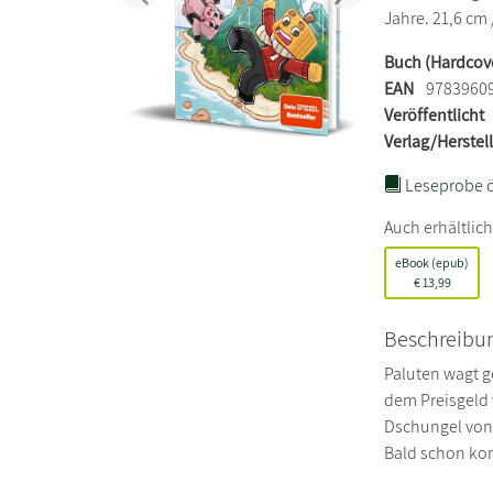
Jahre. 21,6 cm 
Buch (Hardcov
EAN
9783960
Veröffentlicht
Verlag/Herstel
Leseprobe ö
Auch erhältlich
eBook (epub)
€
13,99
Beschreibu
Paluten wagt g
dem Preisgeld 
Dschungel von 
Bald schon kom