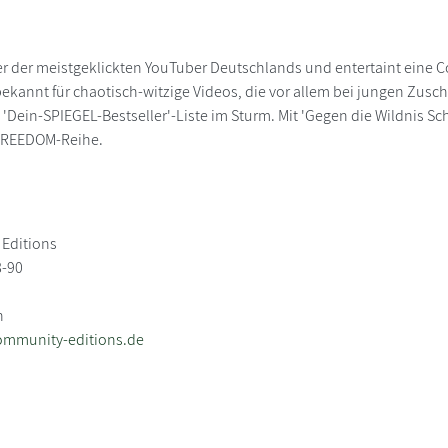
ner der meistgeklickten YouTuber Deutschlands und entertaint eine 
bekannt für chaotisch-witzige Videos, die vor allem bei jungen Zu
 'Dein-SPIEGEL-Bestseller'-Liste im Sturm. Mit 'Gegen die Wildnis 
 FREEDOM-Reihe.
Editions
8-90
n
ommunity-editions.de