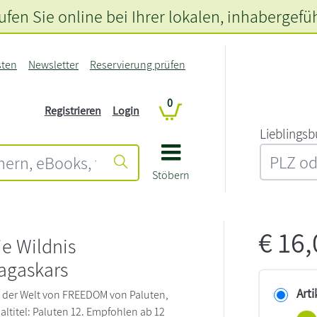
fen Sie online bei Ihrer lokalen
, inhabergefü
sten
Newsletter
Reservierung prüfen
0
Registrieren
Login
L‍i‍e‍b‍l‍i‍n‍g‍s‍b
Stöbern
€
16
e Wildnis
gaskars
Arti
 der Welt von FREEDOM von Paluten,
altitel: Paluten 12. Empfohlen ab 12