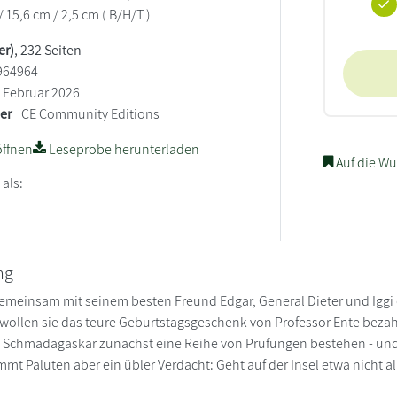
/ 15,6 cm / 2,5 cm ( B/H/T )
er)
, 232 Seiten
964964
Februar 2026
ler
CE Community Editions
ffnen
Leseprobe herunterladen
Auf die Wu
 als:
ng
emeinsam mit seinem besten Freund Edgar, General Dieter und Iggi di
wollen sie das teure Geburtstagsgeschenk von Professor Ente bezah
Schmadagaskar zunächst eine Reihe von Prüfungen bestehen - und dab
mt Paluten aber ein übler Verdacht: Geht auf der Insel etwa nicht a