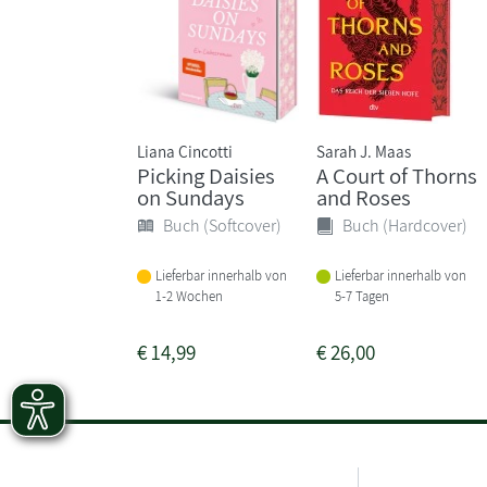
Liana Cincotti
Sarah J. Maas
Picking Daisies
A Court of Thorns
on Sundays
and Roses
Buch (Softcover)
Buch (Hardcover)
Lieferbar innerhalb von
Lieferbar innerhalb von
1-2 Wochen
5-7 Tagen
€
14,99
€
26,00