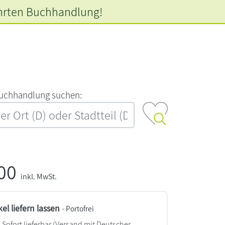
hrten
Buchhandlung!
‍u‍c‍h‍h‍a‍n‍d‍l‍u‍n‍g‍ ‍s‍u‍c‍h‍e‍n‍:‍
,00
inkl. MwSt.
kel liefern lassen
- Portofrei
Sofort lieferbar
(Versand mit Deutscher