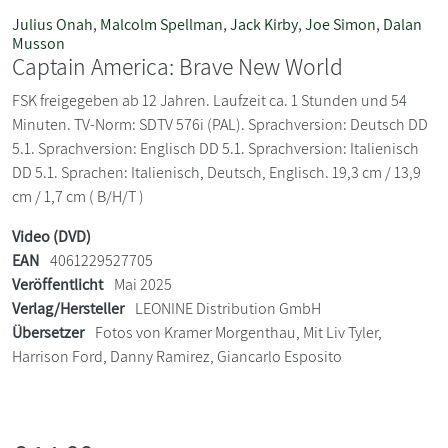
Julius Onah
,
Malcolm Spellman
,
Jack Kirby
,
Joe Simon
,
Dalan
Musson
Captain America: Brave New World
FSK freigegeben ab 12 Jahren. Laufzeit ca. 1 Stunden und 54
Minuten. TV-Norm: SDTV 576i (PAL). Sprachversion: Deutsch DD
5.1. Sprachversion: Englisch DD 5.1. Sprachversion: Italienisch
DD 5.1. Sprachen: Italienisch, Deutsch, Englisch. 19,3 cm / 13,9
cm / 1,7 cm ( B/H/T )
Video (DVD)
EAN
4061229527705
Veröffentlicht
Mai 2025
Verlag/Hersteller
LEONINE Distribution GmbH
Übersetzer
Fotos von Kramer Morgenthau, Mit Liv Tyler,
Harrison Ford, Danny Ramirez, Giancarlo Esposito