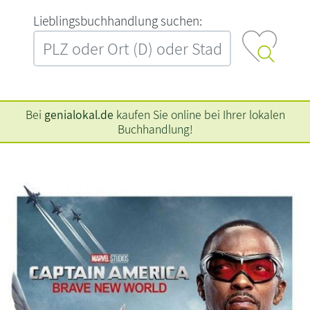
L‍i‍e‍b‍l‍i‍n‍g‍s‍b‍u‍c‍h‍h‍a‍n‍d‍l‍u‍n‍g‍ ‍s‍u‍c‍h‍e‍n‍:‍
Bei
genialokal.de
kaufen Sie online bei Ihrer lokalen
Buchhandlung!