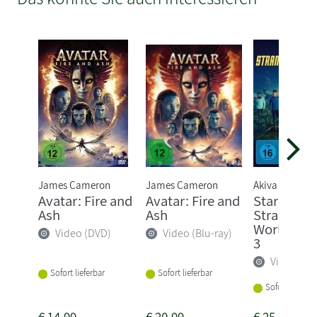
James Cameron
James Cameron
Akiva Goldsm
Avatar: Fire and
Avatar: Fire and
Star Trek -
Ash
Ash
Strange N
Worlds - St
Video (DVD)
Video (Blu-ray)
3
Video (DV
Sofort lieferbar
Sofort lieferbar
Sofort lieferba
€
14,99
€
20,99
€
25,99