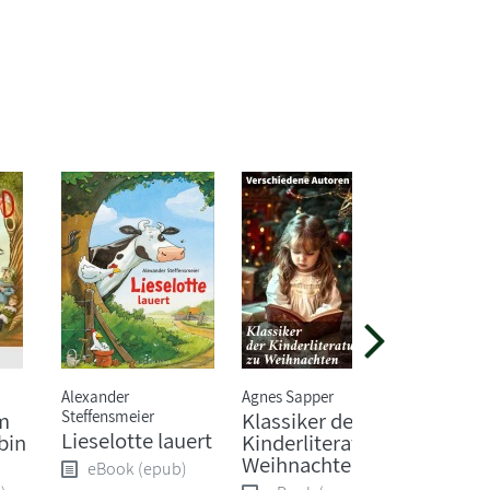
Alexander
Agnes Sapper
Alex Rühl
Steffensmeier
m
Klassiker der
Zippel,
Lieselotte lauert
bin
Kinderliteratur zu
wirkli
Weihnachten
Schlos
eBook (epub)