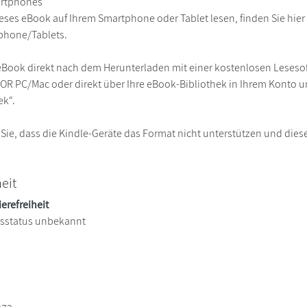
martphones
eses eBook auf Ihrem Smartphone oder Tablet lesen, finden Sie hie
phone/Tablets.
eBook direkt nach dem Herunterladen mit einer kostenlosen Lesesoft
R PC/Mac oder direkt über Ihre eBook-Bibliothek in Ihrem Konto un
ek“.
 Sie, dass die Kindle-Geräte das Format nicht unterstützen und diese
heit
ierefreiheit
itsstatus unbekannt