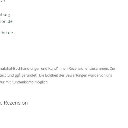
273
mburg
bri.de
ibri.de
enialokal-Buchhandlungen und Kund*innen-Rezensionen zusammen. Die
ilt (und ggf. gerundet). Die Echtheit der Bewertungen wurde von uns
 nur mit Kundenkonto möglich.
ne Rezension