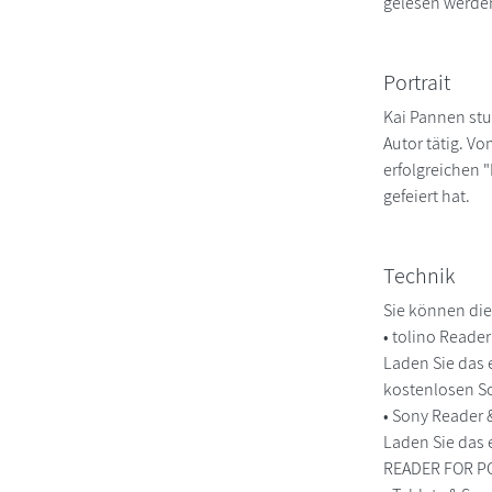
gelesen werde
Portrait
Kai Pannen stud
Autor tätig. V
erfolgreichen 
gefeiert hat.
Technik
Sie können die
• tolino Reade
Laden Sie das 
kostenlosen So
• Sony Reader
Laden Sie das 
READER FOR PC/