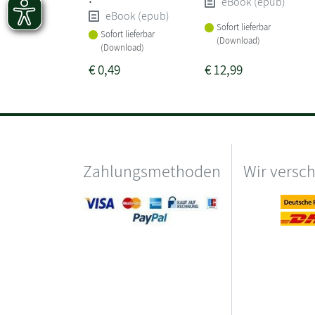
eBook (epub)
eBook (epub)
Sofort lieferbar
Sofort lieferbar
(Download)
(Download)
€
0,49
€
12,99
Zahlungsmethoden
Wir versc