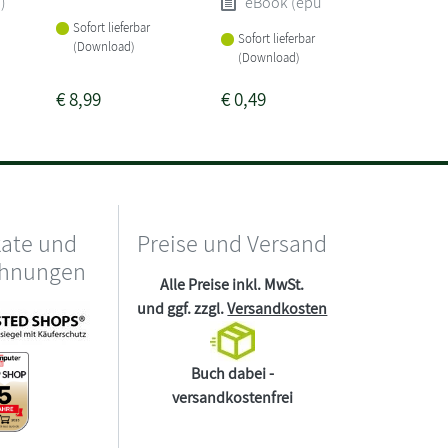
)
eBook (epub)
eBoo
Sofort lieferbar
Sofort lieferbar
Sofort li
(Download)
(Download)
(Downlo
€
8,99
€
0,49
€
7,99
kate und
Preise und Versand
chnungen
Alle Preise inkl. MwSt.
und ggf. zzgl.
Versandkosten
Buch dabei -
versandkostenfrei