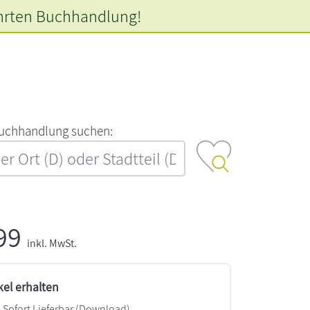
hrten
Buchhandlung!
‍u‍c‍h‍h‍a‍n‍d‍l‍u‍n‍g‍ ‍s‍u‍c‍h‍e‍n‍:‍
,99
inkl. MwSt.
kel erhalten
Sofort Lieferbar (Download)