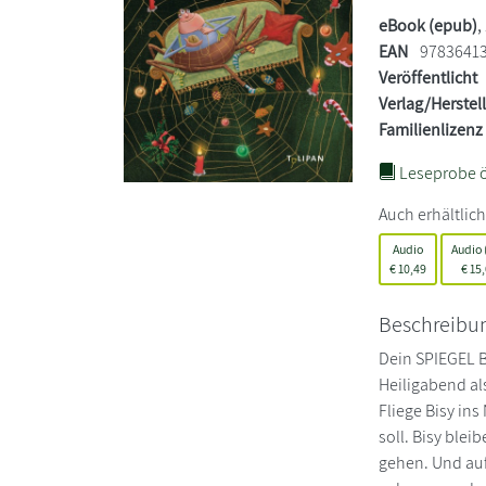
eBook (epub)
,
EAN
9783641
Veröffentlicht
Verlag/Herstel
Familienlizenz
Leseprobe ö
Auch erhältlich
Audio
Audio 
€
10,49
€
15,
Beschreibu
Dein SPIEGEL B
Heiligabend al
Fliege Bisy in
soll. Bisy ble
gehen. Und auf 