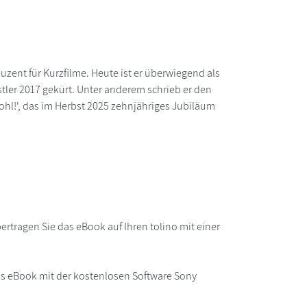
duzent für Kurzfilme. Heute ist er überwiegend als
ler 2017 gekürt. Unter anderem schrieb er den
ohl!', das im Herbst 2025 zehnjähriges Jubiläum
rtragen Sie das eBook auf Ihren tolino mit einer
as eBook mit der kostenlosen Software Sony