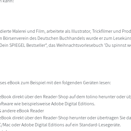
n kann!
ierte Malerei und Film, arbeitete als Illustrator, Trickfilmer und Pro
om Börsenverein des Deutschen Buchhandels wurde er zum Lesekünst
"Dein SPIEGEL Bestseller", das Weihnachtsvorlesebuch 'Du spinnst w
ses eBook zum Beispiel mit den folgenden Geräten lesen:
r
eBook direkt über den Reader-Shop auf dem tolino herunter oder übe
ftware wie beispielsweise Adobe Digital Editions.
 & andere eBook Reader
eBook direkt über den Reader-Shop herunter oder übertragen Sie d
Mac oder Adobe Digital Editions auf ein Standard-Lesegeräte.