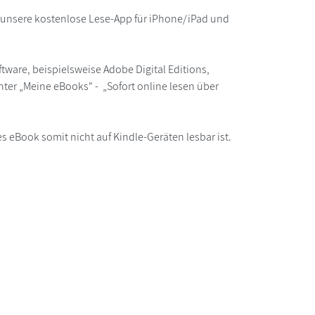
r unsere kostenlose Lese-App für iPhone/iPad und
ware, beispielsweise Adobe Digital Editions,
ter „Meine eBooks“ - „Sofort online lesen über
s eBook somit nicht auf Kindle-Geräten lesbar ist.