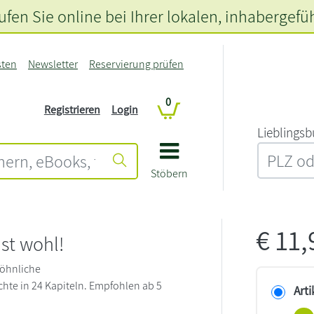
fen Sie online bei Ihrer lokalen
, inhabergefü
sten
Newsletter
Reservierung prüfen
0
Registrieren
Login
L‍i‍e‍b‍l‍i‍n‍g‍s‍b
Stöbern
€
11
st wohl!
öhnliche
hte in 24 Kapiteln. Empfohlen ab 5
Arti