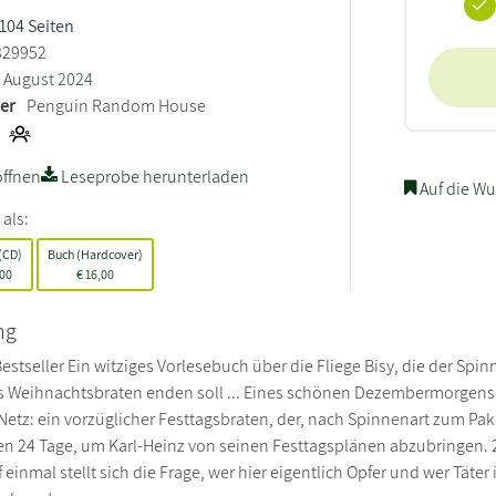
 104 Seiten
329952
August 2024
ler
Penguin Random House
ffnen
Leseprobe herunterladen
Auf die Wu
 als:
(CD)
Buch (Hardcover)
00
€
16,00
ng
estseller Ein witziges Vorlesebuch über die Fliege Bisy, die der Spi
s Weihnachtsbraten enden soll ... Eines schönen Dezembermorgens
s Netz: ein vorzüglicher Festtagsbraten, der, nach Spinnenart zum Pa
iben 24 Tage, um Karl-Heinz von seinen Festtagsplänen abzubringen. 2
einmal stellt sich die Frage, wer hier eigentlich Opfer und wer Täter