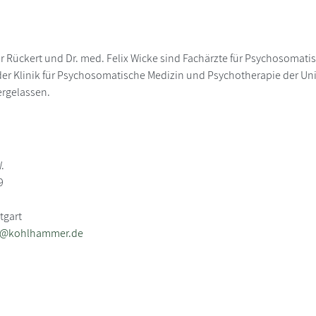
r Rückert und Dr. med. Felix Wicke sind Fachärzte für Psychosomati
der Klinik für Psychosomatische Medizin und Psychotherapie der Unive
ergelassen.
.
9
tgart
eb@kohlhammer.de