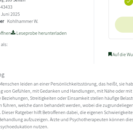
443433
Juni 2025
ler
Kohlhammer W.
ffnen
Leseprobe herunterladen
 als:
Auf die Wu
ng
r Menschen leiden an einer Persönlichkeitsstörung, das heißt, sie ha
g von Gefühlen, mit Gedanken und Handlungen, mit Nähe oder mit E
le Beziehungen, Streitigkeiten oder Einsamkeit stellen häufige Bela
 führen, welche dann behandelt werden, wobei die zugrundeliegende
d. Dieser Ratgeber hilft Betroffenen dabei, die eigenen Schwierigkei
Behandlung aufzuzeigen. Ärzte und Psychotherapeuten können die
 Psychoedukation nutzen.