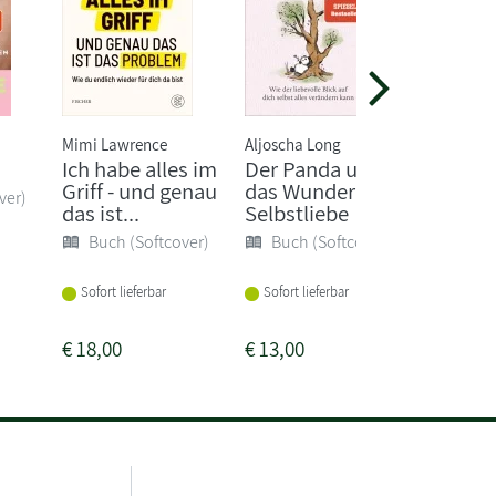
Mimi Lawrence
Aljoscha Long
Clara Lös
Ich habe alles im
Der Panda und
Wehe d
Griff - und genau
das Wunder der
auf
ver)
das ist...
Selbstliebe
Buch 
Buch (Softcover)
Buch (Softcover)
Sofort li
Sofort lieferbar
Sofort lieferbar
€
18,00
€
13,00
€
18,00