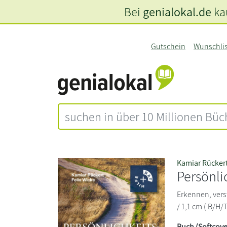
Bei
genialokal.de
kau
Gutschein
Wunschli
Kamiar Rücker
Persönli
Erkennen, vers
/ 1,1 cm ( B/H/T
Buch (Softcove