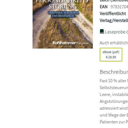
EAN
9783170
Veröffentlicht
Verlag/Herstel
Leseprobe ö
Auch erhältlich
eBook (pdf)
€
28,99
Beschreibu
Fast 10 % alle
Selbststeuerun
Leere, instabi
Angststörungen
adressiert wir
und Wege der 
Patienten zur