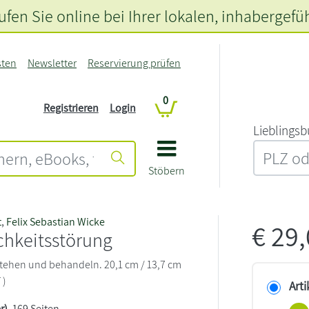
fen Sie online bei Ihrer lokalen
, inhabergefü
sten
Newsletter
Reservierung prüfen
0
Registrieren
Login
L‍i‍e‍b‍l‍i‍n‍g‍s‍b
Stöbern
t
,
Felix Sebastian Wicke
€
29
chkeitsstörung
tehen und behandeln. 20,1 cm / 13,7 cm
 )
Arti
r)
, 169 Seiten