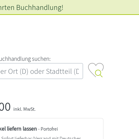
hrten
Buchhandlung!
‍u‍c‍h‍h‍a‍n‍d‍l‍u‍n‍g‍ ‍s‍u‍c‍h‍e‍n‍:‍
,00
inkl. MwSt.
kel liefern lassen
- Portofrei
Sofort lieferbar
(Versand mit Deutscher