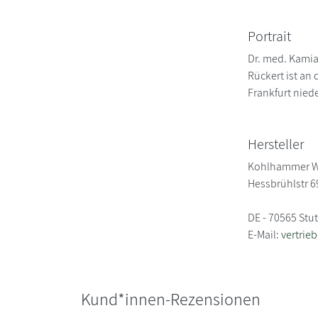
Portrait
Dr. med. Kamia
Rückert ist an 
Frankfurt nied
Hersteller
Kohlhammer W
Hessbrühlstr 6
DE - 70565 Stut
E-Mail:
vertri
Kund*innen-Rezensionen