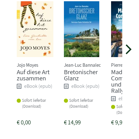
Jojo Moyes
Jean-Luc Bannalec
Pierre Martin
Auf diese Art
Bretonischer
Madame l
zusammen
Glanz
Commissa
und die tö
eBook (epub)
eBook (epub)
Rallye
eBook (e
Sofort lieferbar
Sofort lieferbar
(Download)
(Download)
Sofort lieferba
(Download)
€
0,00
€
14,99
€
9,99