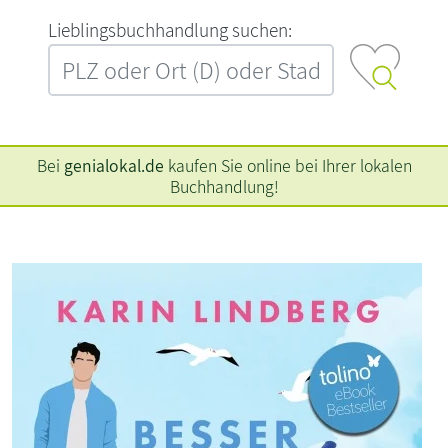
L‍i‍e‍b‍l‍i‍n‍g‍s‍b‍u‍c‍h‍h‍a‍n‍d‍l‍u‍n‍g‍ ‍s‍u‍c‍h‍e‍n‍:‍
Bei
genialokal.de
kaufen Sie online bei Ihrer lokalen
Buchhandlung!