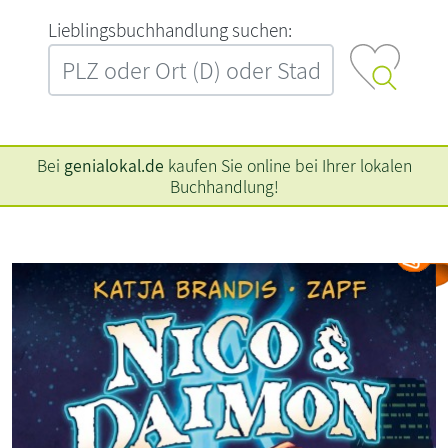
L‍i‍e‍b‍l‍i‍n‍g‍s‍b‍u‍c‍h‍h‍a‍n‍d‍l‍u‍n‍g‍ ‍s‍u‍c‍h‍e‍n‍:‍
Bei
genialokal.de
kaufen Sie online bei Ihrer lokalen
Buchhandlung!