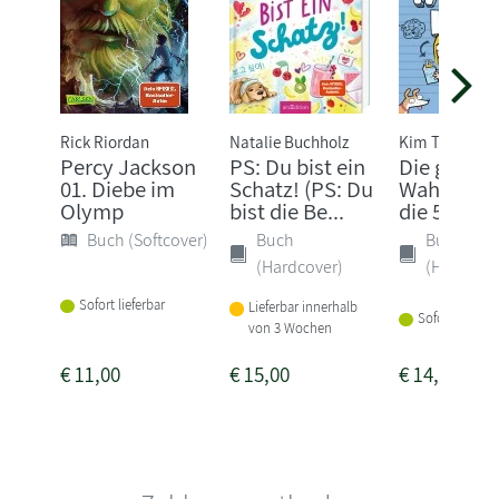
Rick Riordan
Natalie Buchholz
Kim Tomsic
Percy Jackson
PS: Du bist ein
Die ganze
01. Diebe im
Schatz! (PS: Du
Wahrheit 
Olymp
bist die Be...
die 5. Klas
Buch (Softcover)
Buch
Buch
(Hardcover)
(Hardcove
Sofort lieferbar
Lieferbar innerhalb
Sofort lieferba
von 3 Wochen
€
11,00
€
15,00
€
14,00