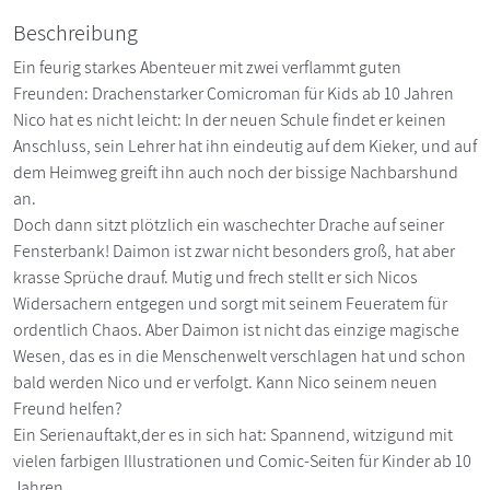
Beschreibung
Ein feurig starkes Abenteuer mit zwei verflammt guten
Freunden: Drachenstarker Comicroman für Kids ab 10 Jahren
Nico hat es nicht leicht: In der neuen Schule findet er keinen
Anschluss, sein Lehrer hat ihn eindeutig auf dem Kieker, und auf
dem Heimweg greift ihn auch noch der bissige Nachbarshund
an.
Doch dann sitzt plötzlich ein waschechter Drache auf seiner
Fensterbank! Daimon ist zwar nicht besonders groß, hat aber
krasse Sprüche drauf. Mutig und frech stellt er sich Nicos
Widersachern entgegen und sorgt mit seinem Feueratem für
ordentlich Chaos. Aber Daimon ist nicht das einzige magische
Wesen, das es in die Menschenwelt verschlagen hat und schon
bald werden Nico und er verfolgt. Kann Nico seinem neuen
Freund helfen?
Ein Serienauftakt,der es in sich hat: Spannend, witzigund mit
vielen farbigen Illustrationen und Comic-Seiten für Kinder ab 10
Jahren.