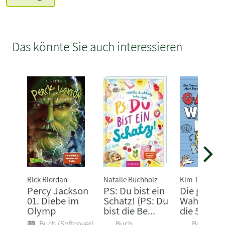
Das könnte Sie auch interessieren
Rick Riordan
Natalie Buchholz
Kim Tomsic
Percy Jackson
PS: Du bist ein
Die ganze
01. Diebe im
Schatz! (PS: Du
Wahrheit 
Olymp
bist die Be...
die 5. Klas
Buch (Softcover)
Buch
Buch