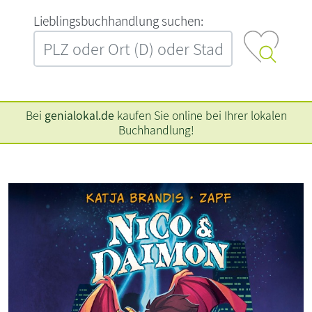
L‍i‍e‍b‍l‍i‍n‍g‍s‍b‍u‍c‍h‍h‍a‍n‍d‍l‍u‍n‍g‍ ‍s‍u‍c‍h‍e‍n‍:‍
Bei
genialokal.de
kaufen Sie online bei Ihrer lokalen
Buchhandlung!