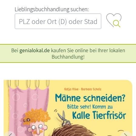
L‍i‍e‍b‍l‍i‍n‍g‍s‍b‍u‍c‍h‍h‍a‍n‍d‍l‍u‍n‍g‍ ‍s‍u‍c‍h‍e‍n‍:‍
Bei
genialokal.de
kaufen Sie online bei Ihrer lokalen
Buchhandlung!