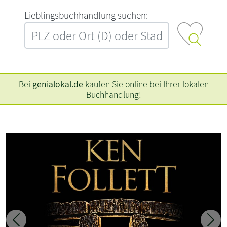
L‍i‍e‍b‍l‍i‍n‍g‍s‍b‍u‍c‍h‍h‍a‍n‍d‍l‍u‍n‍g‍ ‍s‍u‍c‍h‍e‍n‍:‍
Bei
genialokal.de
kaufen Sie online bei Ihrer lokalen
Buchhandlung!
Zurück
Weit