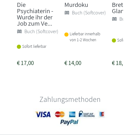
Die
Murdoku
Bretonisc
Psychiaterin -
Glanz
Buch (Softcover)
Wurde ihr der
Buch (Sof
Job zum Ve...
Buch (Softcover)
Lieferbar innerhalb
von 1-2 Wochen
Sofort lieferba
Sofort lieferbar
€
17,00
€
14,00
€
18,00
Zahlungsmethoden