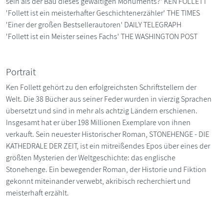
sein als der Bau dieses gewaltigen Monuments?' KEN FOLLETT
'Follett ist ein meisterhafter Geschichtenerzähler' THE TIMES
'Einer der großen Bestsellerautoren' DAILY TELEGRAPH
'Follett ist ein Meister seines Fachs' THE WASHINGTON POST
Portrait
Ken Follett gehört zu den erfolgreichsten Schriftstellern der
Welt. Die 38 Bücher aus seiner Feder wurden in vierzig Sprachen
übersetzt und sind in mehr als achtzig Ländern erschienen.
Insgesamt hat er über 198 Millionen Exemplare von ihnen
verkauft. Sein neuester Historischer Roman, STONEHENGE - DIE
KATHEDRALE DER ZEIT, ist ein mitreißendes Epos über eines der
größten Mysterien der Weltgeschichte: das englische
Stonehenge. Ein bewegender Roman, der Historie und Fiktion
gekonnt miteinander verwebt, akribisch recherchiert und
meisterhaft erzählt.