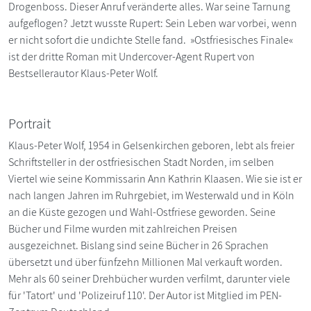
Drogenboss. Dieser Anruf veränderte alles. War seine Tarnung
aufgeflogen? Jetzt wusste Rupert: Sein Leben war vorbei, wenn
er nicht sofort die undichte Stelle fand. »Ostfriesisches Finale«
ist der dritte Roman mit Undercover-Agent Rupert von
Bestsellerautor Klaus-Peter Wolf.
Portrait
Klaus-Peter Wolf, 1954 in Gelsenkirchen geboren, lebt als freier
Schriftsteller in der ostfriesischen Stadt Norden, im selben
Viertel wie seine Kommissarin Ann Kathrin Klaasen. Wie sie ist er
nach langen Jahren im Ruhrgebiet, im Westerwald und in Köln
an die Küste gezogen und Wahl-Ostfriese geworden. Seine
Bücher und Filme wurden mit zahlreichen Preisen
ausgezeichnet. Bislang sind seine Bücher in 26 Sprachen
übersetzt und über fünfzehn Millionen Mal verkauft worden.
Mehr als 60 seiner Drehbücher wurden verfilmt, darunter viele
für 'Tatort' und 'Polizeiruf 110'. Der Autor ist Mitglied im PEN-