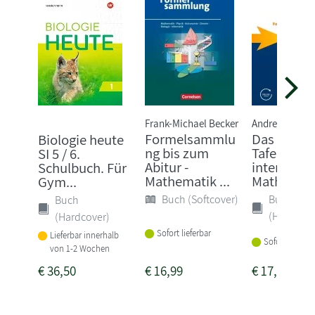
Frank-Michael Becker
Andreas Gra
Formelsammlu
Das große
Biologie heute
ng bis zum
Tafelwerk
SI 5 / 6.
Abitur -
interaktiv 
Schulbuch. Für
Mathematik ...
Mathemat.
Gym...
Buch (Softcover)
Buch
Buch
(Hardcove
(Hardcover)
Sofort lieferbar
Lieferbar innerhalb
Sofort lieferba
von 1-2 Wochen
€
36,50
€
16,99
€
17,50