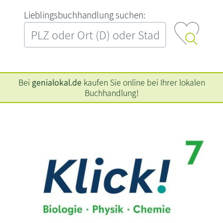
L‍i‍e‍b‍l‍i‍n‍g‍s‍b‍u‍c‍h‍h‍a‍n‍d‍l‍u‍n‍g‍ ‍s‍u‍c‍h‍e‍n‍:‍
Bei
genialokal.de
kaufen Sie online bei Ihrer lokalen
Buchhandlung!