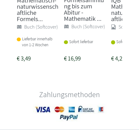
Mathematisch-
IQB
ng bis zum
naturwissensch
Mathemati
Abitur -
aftliche
naturwiss
Mathematik ...
Formels...
aftliche For
Buch (Softcover)
Buch (Softcover)
Sonstige
Lieferbar innerhalb
Sofort lieferbar
Sofort lieferba
von 1-2 Wochen
€
3,49
€
16,99
€
4,25
Zahlungsmethoden