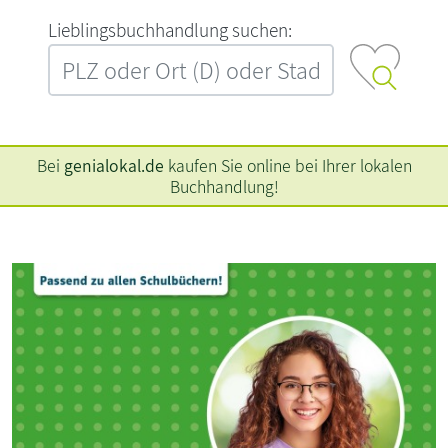
L‍i‍e‍b‍l‍i‍n‍g‍s‍b‍u‍c‍h‍h‍a‍n‍d‍l‍u‍n‍g‍ ‍s‍u‍c‍h‍e‍n‍:‍
Bei
genialokal.de
kaufen Sie online bei Ihrer lokalen
Buchhandlung!