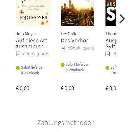
Jojo Moyes
Lee Child
Thomas Herzb
Auf diese Art
Das Verhör
Ausgerech
zusammen
Sylt
eBook (epub)
eBook (epub)
eBook (e
Sofort lieferbar
Sofort lieferbar
Sofort lieferba
(Download)
(Download)
(Download)
€
0,00
€
0,00
€
0,00
Zahlungsmethoden