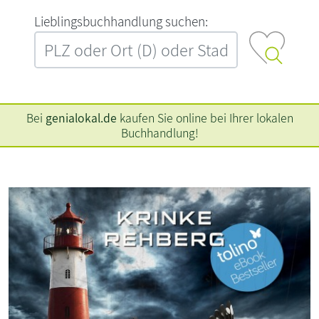
L‍i‍e‍b‍l‍i‍n‍g‍s‍b‍u‍c‍h‍h‍a‍n‍d‍l‍u‍n‍g‍ ‍s‍u‍c‍h‍e‍n‍:‍
Bei
genialokal.de
kaufen Sie online bei Ihrer lokalen
Buchhandlung!