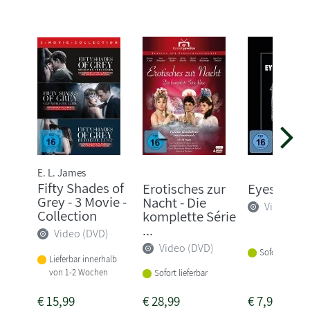
E. L. James
Fifty Shades of
Erotisches zur
Eyes Wide
Grey - 3 Movie -
Nacht - Die
Video (DV
Collection
komplette Série
...
Video (DVD)
Video (DVD)
Sofort lieferba
Lieferbar innerhalb
von 1-2 Wochen
Sofort lieferbar
€
15,99
€
28,99
€
7,99