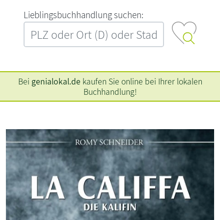
L‍i‍e‍b‍l‍i‍n‍g‍s‍b‍u‍c‍h‍h‍a‍n‍d‍l‍u‍n‍g‍ ‍s‍u‍c‍h‍e‍n‍:‍
Bei
genialokal.de
kaufen Sie online bei Ihrer lokalen
Buchhandlung!