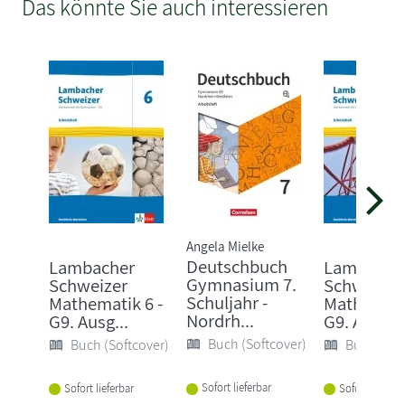
Das könnte Sie auch interessieren
Angela Mielke
Deutschbuch
Lambacher
Lambache
Gymnasium 7.
Schweizer
Schweizer
Schuljahr -
Mathematik 6 -
Mathematik
Nordrh...
G9. Ausg...
G9. Arbe...
Buch (Softcover)
Buch (Softcover)
Buch (Sof
Sofort lieferbar
Sofort lieferbar
Sofort lieferba