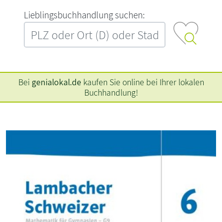
L‍i‍e‍b‍l‍i‍n‍g‍s‍b‍u‍c‍h‍h‍a‍n‍d‍l‍u‍n‍g‍ ‍s‍u‍c‍h‍e‍n‍:‍
Bei
genialokal.de
kaufen Sie online bei Ihrer lokalen
Buchhandlung!