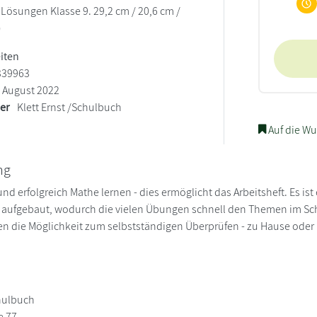
 Lösungen Klasse 9. 29,2 cm / 20,6 cm /
)
eiten
339963
August 2022
ler
Klett Ernst /Schulbuch
Auf die Wu
ng
und erfolgreich Mathe lernen - dies ermöglicht das Arbeitsheft. Es i
) aufgebaut, wodurch die vielen Übungen schnell den Themen im Sc
 die Möglichkeit zum selbstständigen Überprüfen - zu Hause oder 
chulbuch
e 77