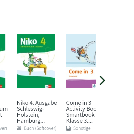
Niko 4. Ausgabe
Come in 3
Bumble
zum
Schleswig-
Activity Book
Textbo
t
Holstein,
Smartbook
das 3. /
Hamburg...
Klasse 3....
Buch 
ver)
Buch (Softcover)
Sonstige