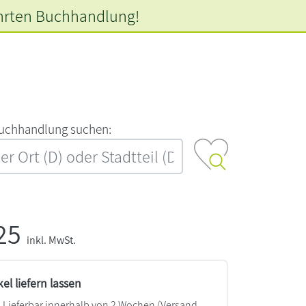
hrten
Buchhandlung!
‍u‍c‍h‍h‍a‍n‍d‍l‍u‍n‍g‍ ‍s‍u‍c‍h‍e‍n‍:‍
,25
inkl. MwSt.
kel liefern lassen
Lieferbar innerhalb von 2 Wochen
(Versand