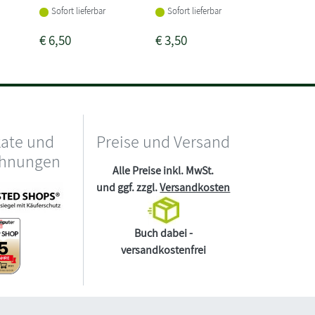
Sofort li
Sofort lieferbar
Sofort lieferbar
€
6,50
€
3,50
€
14,95
kate und
Preise und Versand
chnungen
Alle Preise inkl. MwSt.
und ggf. zzgl.
Versandkosten
Buch dabei -
versandkostenfrei