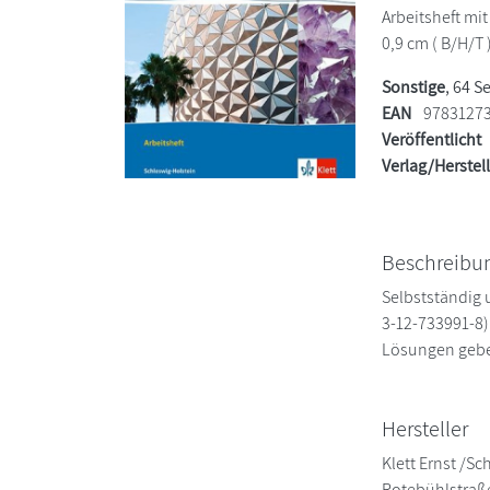
Arbeitsheft mit
0,9 cm ( B/H/T 
Sonstige
, 64 S
EAN
9783127
Veröffentlicht
Verlag/Herstel
Beschreibu
Selbstständig 
3-12-733991-8
Lösungen geben
Hersteller
Klett Ernst /S
Rotebühlstraß