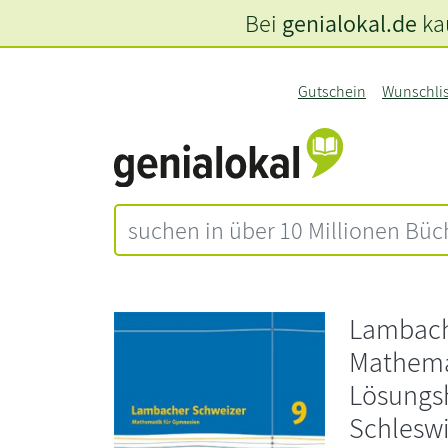
Bei
genialokal.de
kau
Gutschein
Wunschli
Lambach
Mathemat
Lösungsh
Schleswi