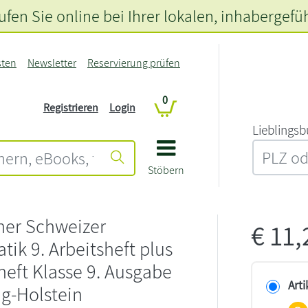
fen Sie online bei Ihrer lokalen
, inhabergefü
sten
Newsletter
Reservierung prüfen
0
Registrieren
Login
L‍i‍e‍b‍l‍i‍n‍g‍s‍b
Stöbern
er Schweizer
€
11
ik 9. Arbeitsheft plus
eft Klasse 9. Ausgabe
Arti
g-Holstein