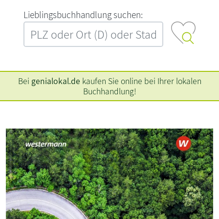
L‍i‍e‍b‍l‍i‍n‍g‍s‍b‍u‍c‍h‍h‍a‍n‍d‍l‍u‍n‍g‍ ‍s‍u‍c‍h‍e‍n‍:‍
Bei
genialokal.de
kaufen Sie online bei Ihrer lokalen
Buchhandlung!