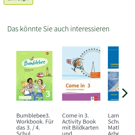
Das könnte Sie auch interessieren
Bumblebee3.
Come in 3.
Lambache
Workbook. Für
Activity Book
Schweizer
das 3. / 4.
mit Bildkarten
Mathemati
Schul...
und...
Arbeitshe..