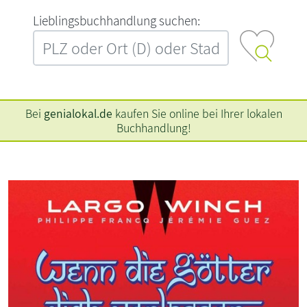
L‍i‍e‍b‍l‍i‍n‍g‍s‍b‍u‍c‍h‍h‍a‍n‍d‍l‍u‍n‍g‍ ‍s‍u‍c‍h‍e‍n‍:‍
Bei
genialokal.de
kaufen Sie online bei Ihrer lokalen
Buchhandlung!