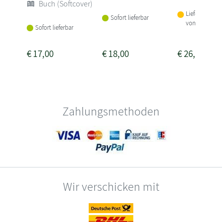
Buch (Softcover)
Lieferbar inne
Sofort lieferbar
von 3 Woche
Sofort lieferbar
€
17,00
€
18,00
€
26,00
Zahlungsmethoden
Wir verschicken mit